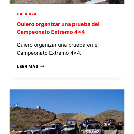
O
×
E
4
CAEX 4×4
N
E
Quiero organizar una prueba del
L
Campeonato Extremo 4×4
C
A
Quiero organizar una prueba en el
M
Campeonato Extremo 4×4.
P
E
Q
O
LEER MÁS
U
N
I
A
E
T
R
O
O
E
O
X
R
T
G
R
A
E
N
M
I