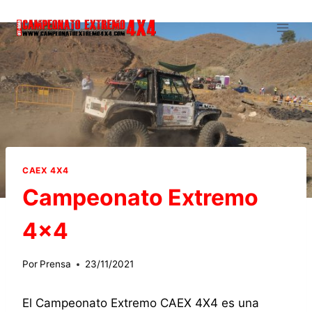
Saltar
al
contenido
CAEX 4X4
Campeonato Extremo
4×4
Por
Prensa
23/11/2021
El Campeonato Extremo CAEX 4X4 es una