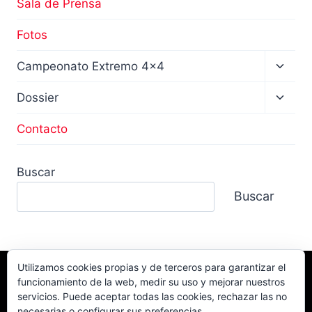
Sala de Prensa
Fotos
Altern
Campeonato Extremo 4×4
menú
hijo
Altern
Dossier
menú
hijo
Contacto
Buscar
Buscar
Utilizamos cookies propias y de terceros para garantizar el
funcionamiento de la web, medir su uso y mejorar nuestros
Facebook
TikTok
Instagram
servicios. Puede aceptar todas las cookies, rechazar las no
YouTube
necesarias o configurar sus preferencias.