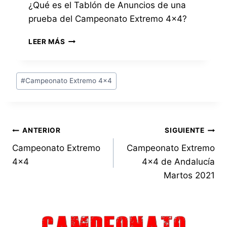
¿Qué es el Tablón de Anuncios de una
A
prueba del Campeonato Extremo 4×4?
M
P
¿
E
LEER MÁS
Q
O
U
N
É
A
Etiquetas
#
Campeonato Extremo 4x4
E
T
de
S
O
la
E
E
L
entrada:
X
T
T
Navegación
ANTERIOR
SIGUIENTE
A
R
B
Campeonato Extremo
Campeonato Extremo
E
de
L
M
4×4
4×4 de Andalucía
Ó
O
entradas
Martos 2021
N
4
D
×
E
4
A
N