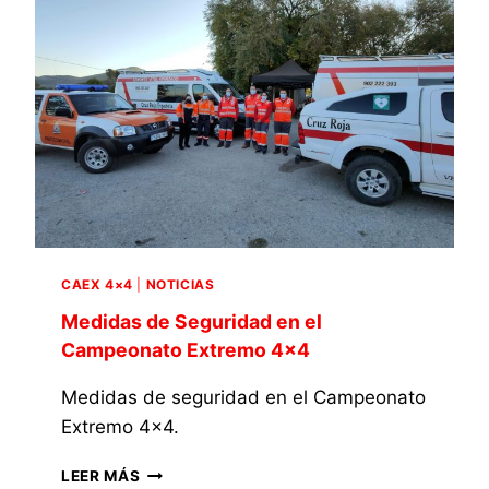
N
S
A
L
T
A
O
F
E
U
X
N
T
C
R
I
E
Ó
M
N
O
D
4
E
CAEX 4×4
|
NOTICIAS
×
U
4
N
Medidas de Seguridad en el
C
Campeonato Extremo 4×4
L
U
Medidas de seguridad en el Campeonato
B
Extremo 4×4.
O
R
M
G
LEER MÁS