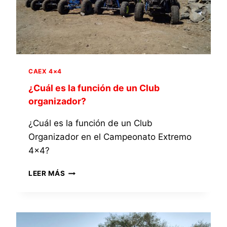
O
Z
4
A
×
R
4
U
?
N
A
CAEX 4×4
P
R
¿Cuál es la función de un Club
U
organizador?
E
B
¿Cuál es la función de un Club
A
Organizador en el Campeonato Extremo
D
E
4×4?
L
C
¿
LEER MÁS
A
C
M
U
P
Á
E
L
O
E