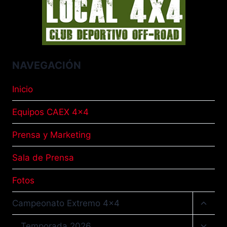
NAVEGACIÓN
Inicio
Equipos CAEX 4×4
Prensa y Marketing
Sala de Prensa
Fotos
Altern
Campeonato Extremo 4×4
menú
hijo
Altern
Temporada 2026