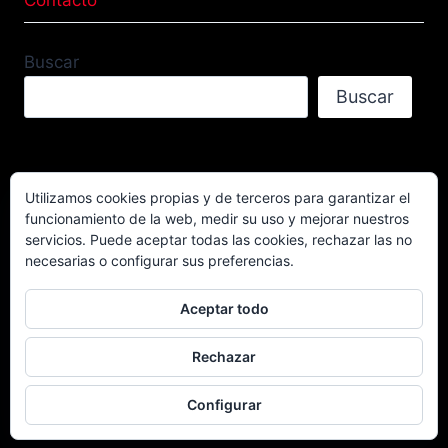
Buscar
Buscar
Utilizamos cookies propias y de terceros para garantizar el
funcionamiento de la web, medir su uso y mejorar nuestros
Facebook
TikTok
Instagram
servicios. Puede aceptar todas las cookies, rechazar las no
YouTube
necesarias o configurar sus preferencias.
Aceptar todo
Rechazar
© 2026 Campeonato Extremo 4x4 Powered by
CD Local 4x4.
Configurar