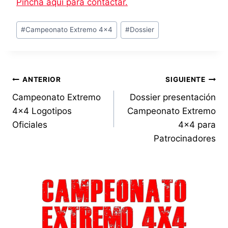
Pincha aquí para contactar.
Etiquetas
#
Campeonato Extremo 4x4
#
Dossier
de
la
entrada:
Navegación
ANTERIOR
SIGUIENTE
Campeonato Extremo
Dossier presentación
de
4×4 Logotipos
Campeonato Extremo
entradas
Oficiales
4×4 para
Patrocinadores