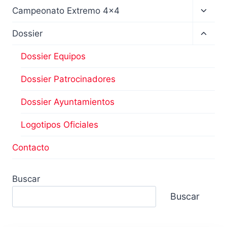
Altern
Campeonato Extremo 4×4
menú
hijo
Altern
Dossier
menú
hijo
Dossier Equipos
Dossier Patrocinadores
Dossier Ayuntamientos
Logotipos Oficiales
Contacto
Buscar
Buscar