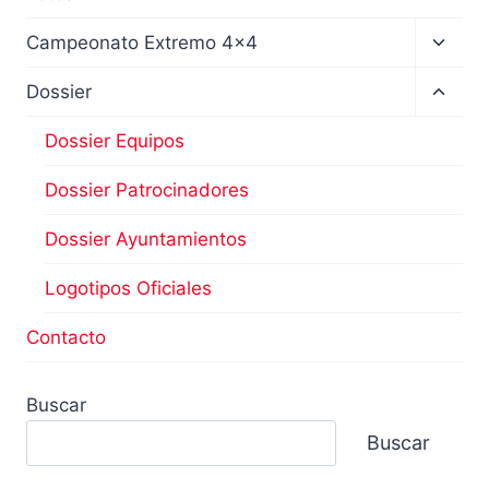
Altern
Campeonato Extremo 4×4
menú
hijo
Altern
Dossier
menú
hijo
Dossier Equipos
Dossier Patrocinadores
Dossier Ayuntamientos
Logotipos Oficiales
Contacto
Buscar
Buscar