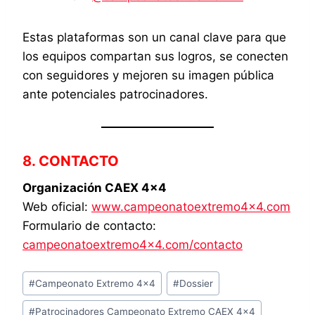
Estas plataformas son un canal clave para que
los equipos compartan sus logros, se conecten
con seguidores y mejoren su imagen pública
ante potenciales patrocinadores.
8. CONTACTO
Organización CAEX 4×4
Web oficial:
www.campeonatoextremo4x4.com
Formulario de contacto:
campeonatoextremo4x4.com/contacto
Etiquetas
#
Campeonato Extremo 4x4
#
Dossier
de
#
Patrocinadores Campeonato Extremo CAEX 4x4
la