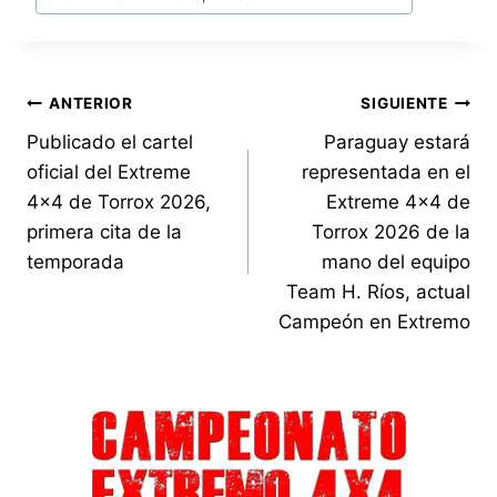
entrada:
Navegación
ANTERIOR
SIGUIENTE
Publicado el cartel
Paraguay estará
de
oficial del Extreme
representada en el
entradas
4×4 de Torrox 2026,
Extreme 4×4 de
primera cita de la
Torrox 2026 de la
temporada
mano del equipo
Team H. Ríos, actual
Campeón en Extremo