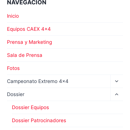
NAVEGACIÓN
Inicio
Equipos CAEX 4×4
Prensa y Marketing
Sala de Prensa
Fotos
Altern
Campeonato Extremo 4×4
menú
hijo
Altern
Dossier
menú
hijo
Dossier Equipos
Dossier Patrocinadores