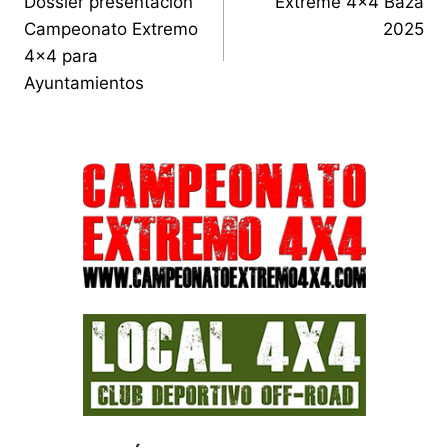
Dossier presentación
Extreme 4×4 Baza
de
Campeonato Extremo
2025
entradas
4×4 para
Ayuntamientos