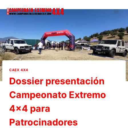
Saltar
al
contenido
CAEX 4X4
Dossier presentación
Campeonato Extremo
4×4 para
Patrocinadores