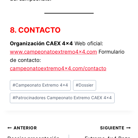
8. CONTACTO
Organización CAEX 4×4
Web oficial:
www.campeonatoextremo4x4.com
Formulario
de contacto:
campeonatoextremo4x4.com/contacto
Etiquetas
#
Campeonato Extremo 4x4
#
Dossier
de
#
Patrocinadores Campeonato Extremo CAEX 4x4
la
entrada:
Navegación
ANTERIOR
SIGUIENTE