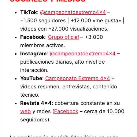
TikTok
:
@campeonatoextremo4x4
–
+1.500 seguidores | +12.000 «me gusta» |
vídeos con +27.000 visualizaciones.
Facebook
:
Grupo oficial
– +3.000
miembros activos.
Instagram
:
@campeonatoextremo4x4
–
publicaciones diarias, alto nivel de
interacción.
YouTube
:
Campeonato Extremo 4×4
–
vídeos resumen, entrevistas, contenido
técnico.
Revista 4×4
: cobertura constante en su
web
y redes (
Facebook
– cerca de 10.000
seguidores).