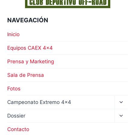
NAVEGACIÓN
Inicio
Equipos CAEX 4×4
Prensa y Marketing
Sala de Prensa
Fotos
Altern
Campeonato Extremo 4×4
menú
hijo
Altern
Dossier
menú
hijo
Contacto