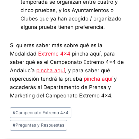
temporada se organizan entre cuatro y
cinco pruebas, y los Ayuntamientos o
Clubes que ya han acogido / organizado
alguna prueba tienen preferencia.
Si quieres saber más sobre qué es la
Modalidad
Extreme 4×4
pincha aquí, para
saber qué es el Campeonato Extremo 4×4 de
Andalucía
pincha aquí
, y para saber qué
repercusión tendrá la prueba
pincha aquí
y
accederás al Departamento de Prensa y
Marketing del Campeonato Extremo 4×4.
Etiquetas
#
Campeonato Extremo 4x4
de
#
Preguntas y Respuestas
la
entrada: