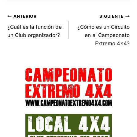
Navegación
ANTERIOR
SIGUIENTE
¿Cuál es la función de
¿Cómo es un Circuito
de
un Club organizador?
en el Campeonato
entradas
Extremo 4×4?