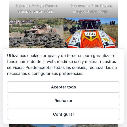
C
Extreme 4×4 de Pizarra
Extreme 4×4 de Pizarra
O
Equipo Jumar Team.
Equipo Jumar Team.
N
D
E
Y
V
I
S
Equipo Jumar Team
Equipo Jumar Team VII
I
Utilizamos cookies propias y de terceros para garantizar el
Extreme 4×4 Torrox 2026.
Extreme 4×4 de Pizarra
T
funcionamiento de la web, medir su uso y mejorar nuestros
2025.
A
servicios. Puede aceptar todas las cookies, rechazar las no
R
necesarias o configurar sus preferencias.
E
L
Aceptar todo
C
A
Rechazar
M
I
Extreme 4×4 de Castellar
Equipo Jumar Team.
Configurar
N
presentación de equipos.
I
T