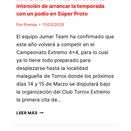
I
I
intención de arrancar la temporada
C
Z
con un podio en Súper Proto
I
A
P
R
Por
Prensa
11/03/2026
A
R
R
A
El equipo Jumar Team ha confirmado que
Á
2
este año volverá a competir en el
E
0
N
Campeonato Extremo 4×4, para lo cual
2
E
6
ya lo tiene todo preparado para
L
E
desplazarse hasta la localidad
E
N
X
malagueña de Torrox donde los próximos
L
T
A
días 14 y 15 de Marzo se disputará bajo
R
C
la organización del Club Torrox Extremo
E
A
la primera cita de…
M
T
E
E
E
4
LEER MÁS
G
L
×
O
E
4
R
Q
D