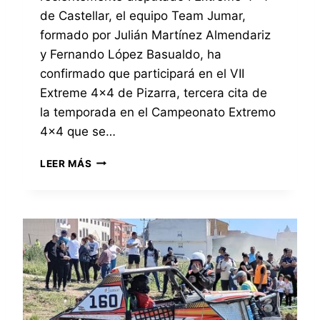
N
R
de Castellar, el equipo Team Jumar,
T
R
formado por Julián Martínez Almendariz
A
A
N
y Fernando López Basualdo, ha
N
T
confirmado que participará en el VII
C
E
A
Extreme 4×4 de Pizarra, tercera cita de
E
R
la temporada en el Campeonato Extremo
N
L
L
4×4 que se…
A
A
T
C
T
E
LEER MÁS
A
R
M
T
A
P
E
S
O
G
C
R
O
O
A
R
N
D
Í
S
A
A
E
C
S
G
O
U
U
N