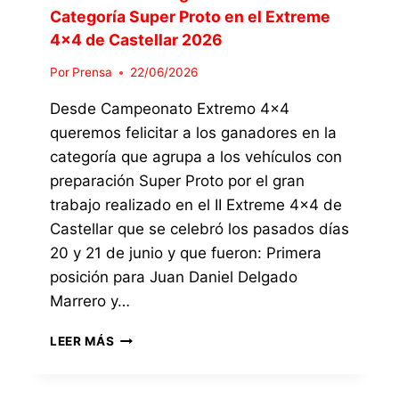
I
Categoría Super Proto en el Extreme
G
4×4 de Castellar 2026
U
E
Por
Prensa
22/06/2026
L
A
Desde Campeonato Extremo 4×4
T
queremos felicitar a los ganadores en la
E
R
categoría que agrupa a los vehículos con
C
preparación Super Proto por el gran
E
trabajo realizado en el II Extreme 4×4 de
R
A
Castellar que se celebró los pasados días
P
20 y 21 de junio y que fueron: Primera
O
posición para Juan Daniel Delgado
S
Marrero y…
I
C
D
I
LEER MÁS
E
Ó
S
N
D
E