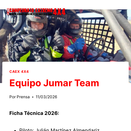
Saltar
al
contenido
CAEX 4X4
Equipo Jumar Team
Por
Prensa
11/03/2026
Ficha Técnica 2026:
Piloto: Julián Martínez Almendariz.