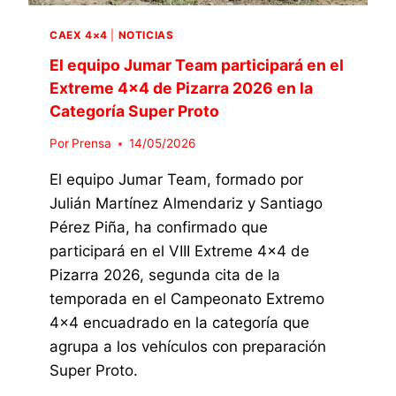
M
M
C
C
E
A
CAEX 4×4
|
NOTICIAS
O
4
S
N
×
El equipo Jumar Team participará en el
T
S
4
Extreme 4×4 de Pizarra 2026 en la
E
I
D
L
Categoría Super Proto
G
E
L
U
P
A
Por
Prensa
14/05/2026
E
I
R
L
Z
El equipo Jumar Team, formado por
2
A
A
0
Julián Martínez Almendariz y Santiago
P
R
2
Pérez Piña, ha confirmado que
R
R
6
I
A
participará en el VIII Extreme 4×4 de
M
2
Pizarra 2026, segunda cita de la
E
0
temporada en el Campeonato Extremo
R
2
A
6
4×4 encuadrado en la categoría que
P
E
agrupa a los vehículos con preparación
O
N
Super Proto.
S
L
I
A