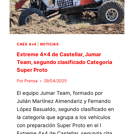
P
I
U
E
R
N
R
E
P
P
N
O
R
C
D
O
A
I
T
S
O
CAEX 4×4
|
NOTICIAS
O
T
E
,
E
N
Extreme 4×4 de Castellar, Jumar
P
L
S
Team, segundo clasificado Categoría
A
L
Ú
Super Proto
R
A
P
T
R
E
Por
Prensa
29/04/2025
I
L
R
C
A
P
El equipo Jumar Team, formado por
I
S
R
Julián Martínez Almendariz y Fernando
P
E
O
A
López Basualdo, segundo clasificado en
G
T
R
U
O
la categoría que agrupa a los vehículos
Á
N
con preparación Super Proto en el I
E
D
N
Extreme 4×4 de Castellar, segunda cita
A