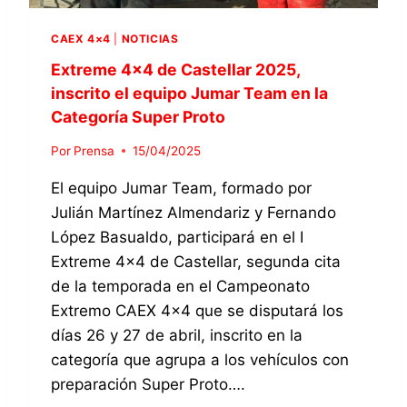
E
5
S
L
U
CAEX 4×4
|
NOTICIAS
L
P
A
Extreme 4×4 de Castellar 2025,
E
R
R
inscrito el equipo Jumar Team en la
,
P
Categoría Super Proto
J
R
U
O
Por
Prensa
15/04/2025
M
T
A
O
El equipo Jumar Team, formado por
R
E
Julián Martínez Almendariz y Fernando
T
L
López Basualdo, participará en el I
E
E
A
Extreme 4×4 de Castellar, segunda cita
Q
M
U
de la temporada en el Campeonato
,
I
Extremo CAEX 4×4 que se disputará los
S
P
E
días 26 y 27 de abril, inscrito en la
O
G
J
categoría que agrupa a los vehículos con
U
U
preparación Super Proto….
N
M