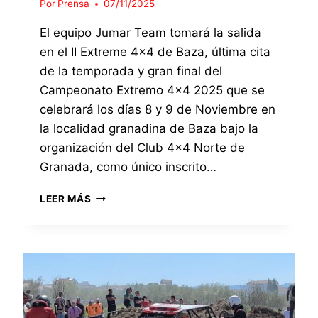
Por
Prensa
07/11/2025
T
O
A
R
El equipo Jumar Team tomará la salida
R
Í
en el II Extreme 4×4 de Baza, última cita
Á
A
E
S
de la temporada y gran final del
N
U
Campeonato Extremo 4×4 2025 que se
E
P
celebrará los días 8 y 9 de Noviembre en
L
E
E
la localidad granadina de Baza bajo la
R
X
P
organización del Club 4×4 Norte de
T
R
Granada, como único inscrito…
R
O
E
T
E
LEER MÁS
M
O
L
E
E
4
Q
×
U
4
I
D
P
E
O
T
J