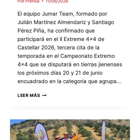
Por
Prensa
11/06/2026
F
L
E
A
El equipo Jumar Team, formado por
L
R
Julián Martínez Almendariz y Santiago
I
2
C
0
Pérez Piña, ha confirmado que
I
2
participará en el II Extreme 4×4 de
T
6
Castellar 2026, tercera cita de la
A
E
M
temporada en el Campeonato Extremo
N
O
L
4×4 que se disputará en tierras jienenses
S
A
los próximos días 20 y 21 de junio
A
C
encuadrado en la categoría que agrupa…
L
A
O
T
T
S
E
LEER MÁS
R
G
G
A
A
O
S
N
R
S
A
Í
U
D
A
B
O
S
I