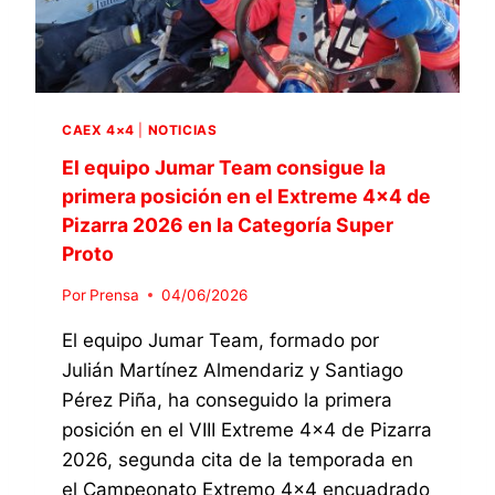
T
A
T
E
S
E
A
T
A
M
E
M
C
L
D
O
L
CAEX 4×4
|
NOTICIAS
A
N
A
L
El equipo Jumar Team consigue la
F
R
A
I
primera posición en el Extreme 4×4 de
2
V
R
0
Pizarra 2026 en la Categoría Super
U
M
2
Proto
E
A
6
L
S
Por
Prensa
04/06/2026
T
U
A
P
El equipo Jumar Team, formado por
M
A
Julián Martínez Almendariz y Santiago
Á
R
S
Pérez Piña, ha conseguido la primera
T
R
I
posición en el VIII Extreme 4×4 de Pizarra
Á
C
2026, segunda cita de la temporada en
P
I
I
el Campeonato Extremo 4×4 encuadrado
P