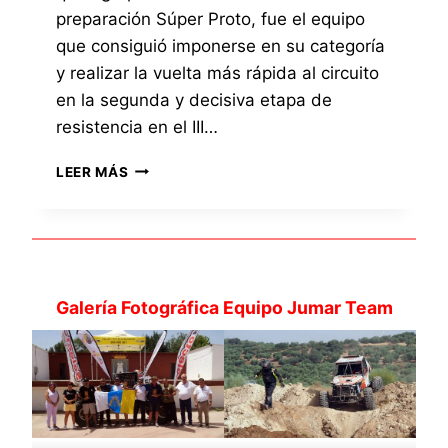
S
preparación Súper Proto, fue el equipo
U
que consiguió imponerse en su categoría
P
y realizar la vuelta más rápida al circuito
E
en la segunda y decisiva etapa de
R
P
resistencia en el III…
R
O
E
LEER MÁS
T
L
O
E
Q
U
I
P
Galería Fotográfica Equipo Jumar Team
O
J
U
M
A
R
T