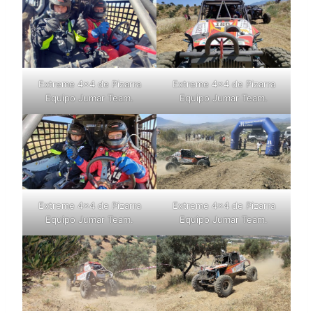
H
O
T
E
L
M
Extreme 4×4 de Pizarra
Extreme 4×4 de Pizarra
E
Equipo Jumar Team.
Equipo Jumar Team.
S
Ó
N
L
A
P
O
Extreme 4×4 de Pizarra
Extreme 4×4 de Pizarra
S
Equipo Jumar Team.
Equipo Jumar Team.
A
D
A
D
E
L