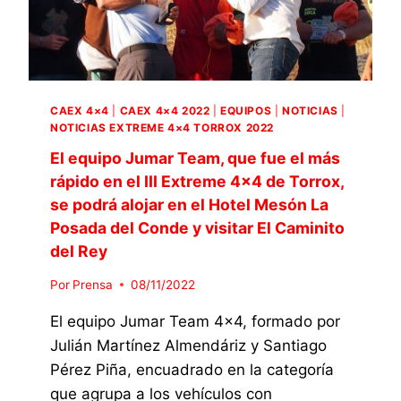
J
E
5
U
Q
M
U
A
I
R
P
T
O
CAEX 4×4
|
CAEX 4×4 2022
|
EQUIPOS
|
NOTICIAS
|
E
J
NOTICIAS EXTREME 4×4 TORROX 2022
A
U
M
M
El equipo Jumar Team, que fue el más
E
A
rápido en el III Extreme 4×4 de Torrox,
N
R
se podrá alojar en el Hotel Mesón La
L
T
Posada del Conde y visitar El Caminito
A
E
C
A
del Rey
A
M
T
Por
Prensa
08/11/2022
2
E
0
El equipo Jumar Team 4×4, formado por
G
2
O
3
Julián Martínez Almendáriz y Santiago
R
Pérez Piña, encuadrado en la categoría
Í
que agrupa a los vehículos con
A