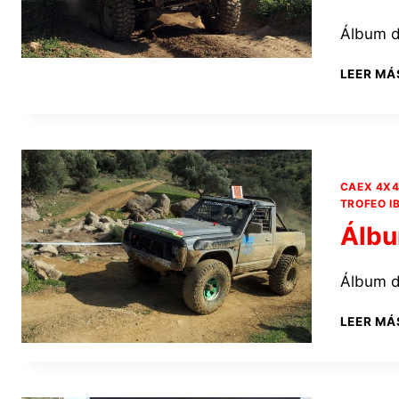
Álbum d
LEER MÁ
CAEX 4X
TROFEO I
Álbu
Álbum d
LEER MÁ