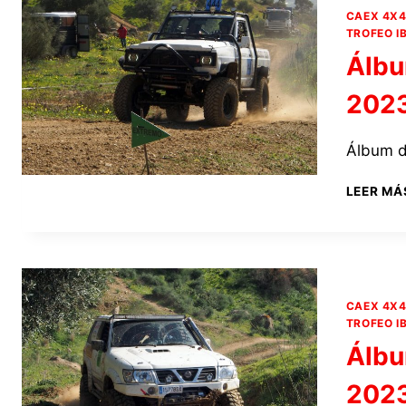
CAEX 4X
TROFEO I
Álbu
202
Álbum d
LEER MÁ
CAEX 4X
TROFEO I
Álbu
202