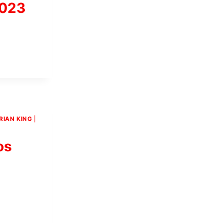
2023
RIAN KING
|
os