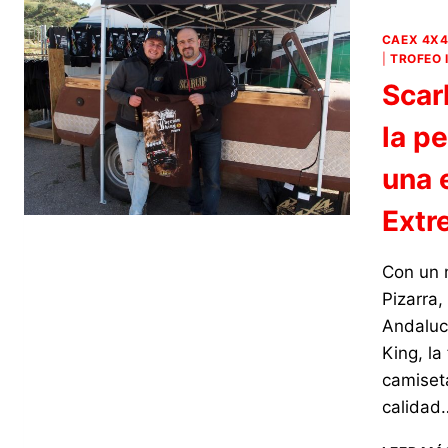
CAEX 4X
|
TROFEO 
Scar
la p
una 
Extr
Con un 
Pizarra
Andaluc
King, la
camiset
calidad