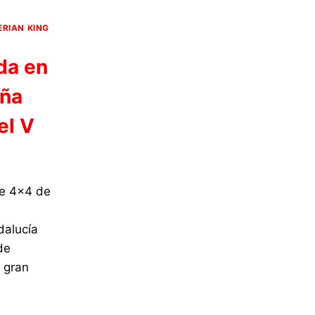
ERIAN KING
da en
eña
el V
me 4×4 de
dalucía
de
 gran