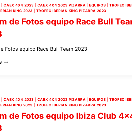
BAJO
4
|
CAEX 4X4 2023
|
CAEX 4X4 2023 PIZARRA
|
EQUIPOS
|
TROFEO IBE
LA
BERIAN KING 2023
|
TROFEO IBERIAN KING PIZARRA 2023
ORGANIZACIÓN
m de Fotos equipo Race Bull Te
DE
LA
3
EMPRESA
XL4CODE
ACOGERÁ
e Fotos equipo Race Bull Team 2023
LA
SEGUNDA
ÁLBUM
S
CITA
DE
DEL
FOTOS
TROFEO
EQUIPO
IBERIAN
RACE
KING
BULL
4×4
TEAM
4
|
CAEX 4X4 2023
|
CAEX 4X4 2023 PIZARRA
|
EQUIPOS
|
TROFEO IBE
2023
BERIAN KING 2023
|
TROFEO IBERIAN KING PIZARRA 2023
m de Fotos equipo Ibiza Club 4×
3