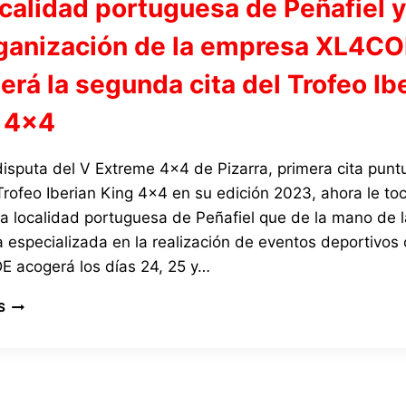
ocalidad portuguesa de Peñafiel y
rganización de la empresa XL4C
erá la segunda cita del Trofeo Ib
 4×4
disputa del V Extreme 4×4 de Pizarra, primera cita punt
Trofeo Iberian King 4×4 en su edición 2023, ahora le toc
la localidad portuguesa de Peñafiel que de la mano de l
especializada en la realización de eventos deportivos 
 acogerá los días 24, 25 y…
LA
S
LOCALIDAD
PORTUGUESA
DE
PEÑAFIEL
Y