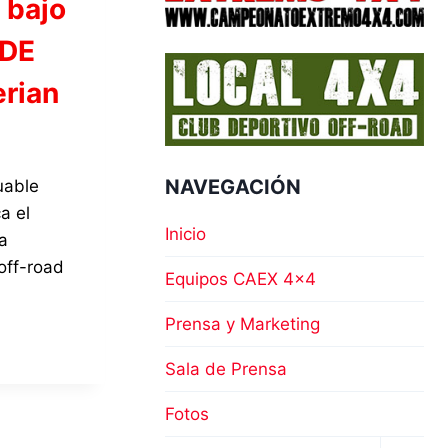
 bajo
ODE
erian
NAVEGACIÓN
uable
a el
Inicio
a
off-road
Equipos CAEX 4×4
Prensa y Marketing
Sala de Prensa
Fotos