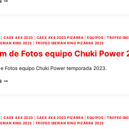
S
CUSTOM,
EMPRESA
ESPECIALIZADA
EN
LA
PERSONALIZACIÓN
4
|
CAEX 4X4 2023
|
CAEX 4X4 2023 PIZARRA
|
EQUIPOS
|
TROFEO IBE
DE
BERIAN KING 2023
|
TROFEO IBERIAN KING PIZARRA 2023
CAMISETAS,
m de Fotos equipo Chuki Power
DISEÑA
UNA
EXCLUSIVA
e Fotos equipo Chuki Power temporada 2023.
Y
LIMITADA
ÁLBUM
S
CON
DE
MOTIVO
FOTOS
DEL
EQUIPO
V
CHUKI
EXTREME
POWER
4×4
2023
4
|
CAEX 4X4 2023
|
CAEX 4X4 2023 PIZARRA
|
EQUIPOS
|
TROFEO IBE
DE
BERIAN KING 2023
|
TROFEO IBERIAN KING PIZARRA 2023
PIZARA