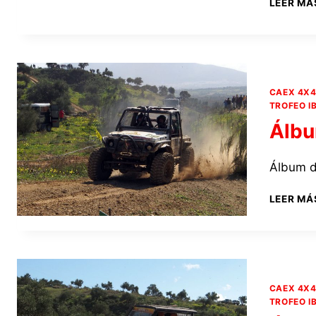
LEER MÁ
CAEX 4X
TROFEO I
Álbu
Álbum d
LEER MÁ
CAEX 4X
TROFEO I