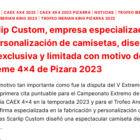
KIKETS
2023
4
|
CAEX 4X4 2023
|
CAEX 4X4 2023 PIZARRA
|
NOTICIAS
|
TROFEO IB
IBERIAN KING 2023
|
TROFEO IBERIAN KING PIZARRA 2023
lip Custom, empresa especializa
ersonalización de camisetas, dis
exclusiva y limitada con motivo d
eme 4×4 de Pizara 2023
motivo tan importante como fue la disputa del V Extre
, primera cita puntuable para el Campeonato Extremo de
ía CAEX 4×4 en la temporada 2023 y para el Trofeo An
 firma especializada en la fabricación y personalización 
as Scarlip Custom diseñó una espectacular camiseta de
…
SCARLIP