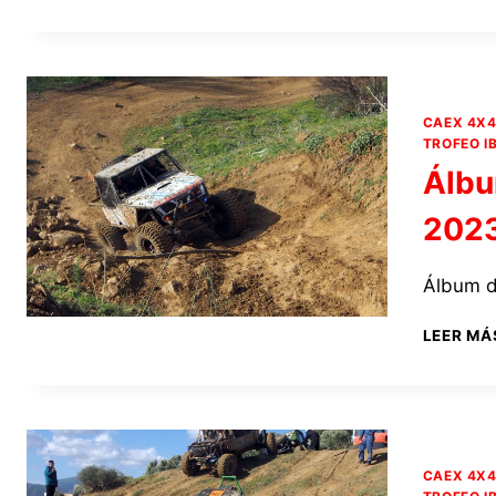
CAEX 4X
TROFEO I
Álbu
202
Álbum d
LEER MÁ
CAEX 4X