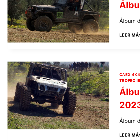
Álbu
Álbum d
LEER MÁ
CAEX 4X
TROFEO I
Álbu
202
Álbum d
LEER MÁ