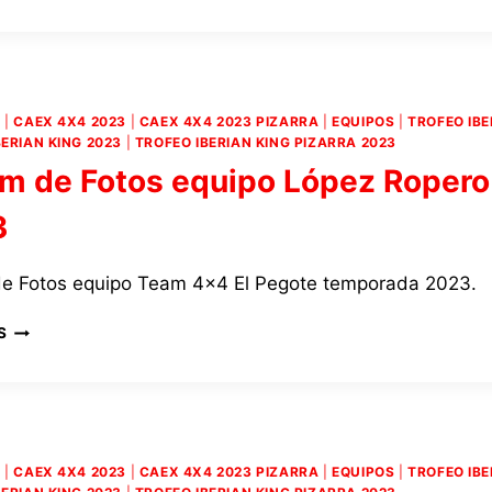
FOTOS
EQUIPO
MJ
NEUMÁTICOS
2023
4
|
CAEX 4X4 2023
|
CAEX 4X4 2023 PIZARRA
|
EQUIPOS
|
TROFEO IBE
BERIAN KING 2023
|
TROFEO IBERIAN KING PIZARRA 2023
m de Fotos equipo López Ropero
3
e Fotos equipo Team 4×4 El Pegote temporada 2023.
ÁLBUM
S
DE
FOTOS
EQUIPO
LÓPEZ
ROPERO
2023
4
|
CAEX 4X4 2023
|
CAEX 4X4 2023 PIZARRA
|
EQUIPOS
|
TROFEO IBE