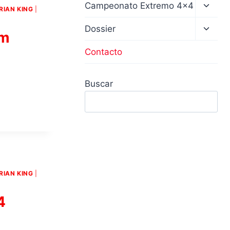
Altern
Campeonato Extremo 4×4
RIAN KING
|
menú
hijo
Altern
Dossier
am
menú
hijo
Contacto
Buscar
RIAN KING
|
4