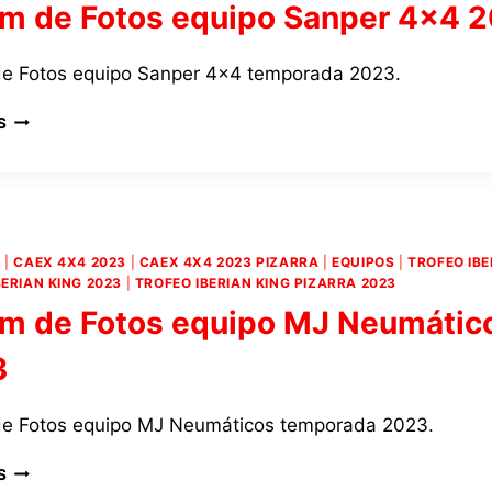
m de Fotos equipo Sanper 4×4 
2023
e Fotos equipo Sanper 4×4 temporada 2023.
ÁLBUM
S
DE
FOTOS
EQUIPO
SANPER
4×4
2023
4
|
CAEX 4X4 2023
|
CAEX 4X4 2023 PIZARRA
|
EQUIPOS
|
TROFEO IBE
BERIAN KING 2023
|
TROFEO IBERIAN KING PIZARRA 2023
m de Fotos equipo MJ Neumátic
3
e Fotos equipo MJ Neumáticos temporada 2023.
ÁLBUM
S
DE