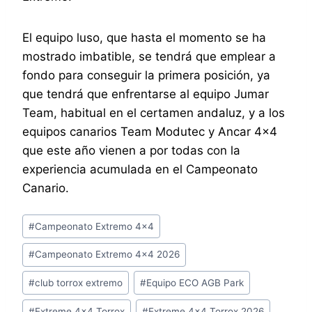
El equipo luso, que hasta el momento se ha
mostrado imbatible, se tendrá que emplear a
fondo para conseguir la primera posición, ya
que tendrá que enfrentarse al equipo Jumar
Team, habitual en el certamen andaluz, y a los
equipos canarios Team Modutec y Ancar 4×4
que este año vienen a por todas con la
experiencia acumulada en el Campeonato
Canario.
Etiquetas
#
Campeonato Extremo 4x4
de
#
Campeonato Extremo 4x4 2026
la
entrada:
#
club torrox extremo
#
Equipo ECO AGB Park
#
Extreme 4x4 Torrox
#
Extreme 4x4 Torrox 2026