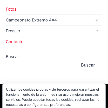
Fotos
Altern
Campeonato Extremo 4×4
menú
hijo
Altern
Dossier
menú
hijo
Contacto
Buscar
Buscar
Utilizamos cookies propias y de terceros para garantizar el
funcionamiento de la web, medir su uso y mejorar nuestros
Facebook
TikTok
Instagram
servicios. Puede aceptar todas las cookies, rechazar las no
YouTube
necesarias o configurar sus preferencias.