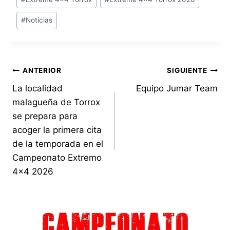
#
Noticias
Navegación
ANTERIOR
SIGUIENTE
La localidad
Equipo Jumar Team
de
malagueña de Torrox
entradas
se prepara para
acoger la primera cita
de la temporada en el
Campeonato Extremo
4×4 2026