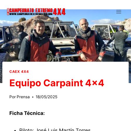
Saltar
al
contenido
CAEX 4X4
Equipo Carpaint 4×4
Por
Prensa
18/05/2025
Ficha Técnica:
Piloto: José Luis Martín Torres.