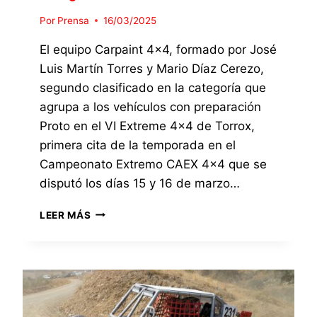
R
2
Í
Por
Prensa
16/03/2025
5
A
,
P
El equipo Carpaint 4×4, formado por José
I
R
Luis Martín Torres y Mario Díaz Cerezo,
N
O
segundo clasificado en la categoría que
S
T
C
agrupa a los vehículos con preparación
O
R
Proto en el VI Extreme 4×4 de Torrox,
I
primera cita de la temporada en el
T
O
Campeonato Extremo CAEX 4×4 que se
E
disputó los días 15 y 16 de marzo…
L
E
E
LEER MÁS
Q
X
U
T
I
R
P
E
O
M
C
E
A
4