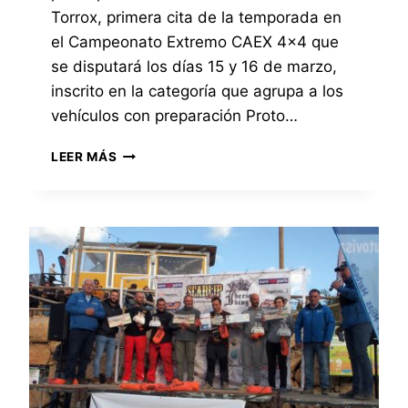
O
C
Torrox, primera cita de la temporada en
T
A
el Campeonato Extremo CAEX 4×4 que
O
R
se disputará los días 15 y 16 de marzo,
P
A
inscrito en la categoría que agrupa a los
I
vehículos con preparación Proto…
N
T
E
LEER MÁS
,
X
S
T
E
R
G
E
U
M
N
E
D
4
O
×
C
4
L
D
A
E
S
T
I
O