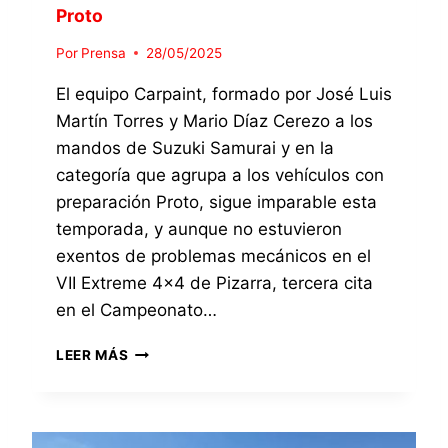
O
Proto
Z
C
U
E
Por
Prensa
28/05/2025
K
A
I
L
El equipo Carpaint, formado por José Luis
S
O
Martín Torres y Mario Díaz Cerezo a los
A
S
mandos de Suzuki Samurai y en la
M
G
U
categoría que agrupa a los vehículos con
A
R
N
preparación Proto, sigue imparable esta
A
A
temporada, y aunque no estuvieron
I
D
,
exentos de problemas mecánicos en el
O
P
R
VII Extreme 4×4 de Pizarra, tercera cita
A
E
en el Campeonato…
R
S
T
E
E
LEER MÁS
I
N
X
C
E
T
I
L
R
P
C
E
A
A