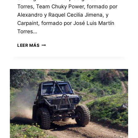
U
Torres, Team Chuky Power, formado por
T
I
O
Alexandro y Raquel Cecilia Jimena, y
P
O
Carpaint, formado por José Luis Martín
C
Torres…
A
R
L
LEER MÁS
P
O
A
S
I
T
N
R
T
E
E
S
N
P
L
R
A
I
C
M
A
E
T
R
E
O
G
S
O