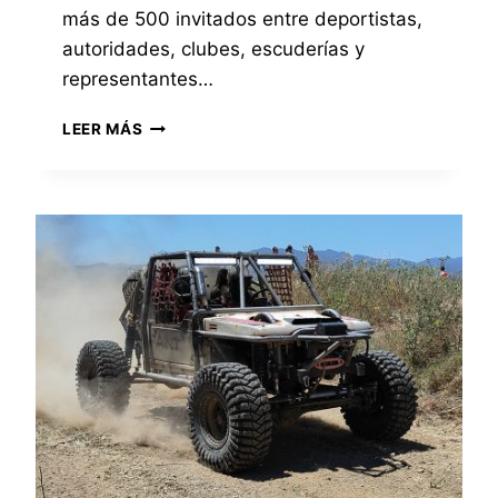
más de 500 invitados entre deportistas,
autoridades, clubes, escuderías y
representantes…
L
LEER MÁS
A
G
A
L
A
D
E
C
A
M
P
E
O
N
E
S