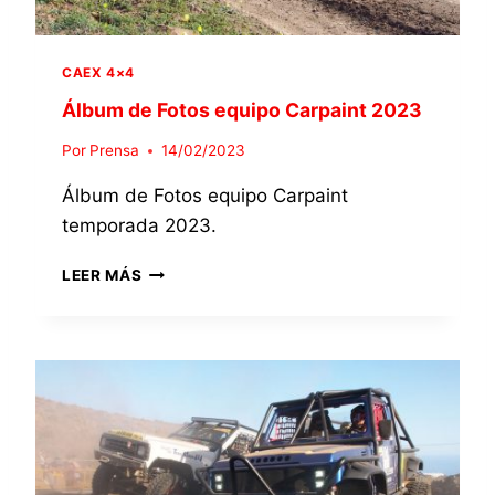
C
R
L
Í
A
A
CAEX 4×4
S
P
I
Álbum de Fotos equipo Carpaint 2023
R
F
O
I
Por
Prensa
14/02/2023
T
C
O
Álbum de Fotos equipo Carpaint
A
D
temporada 2023.
O
S
Á
LEER MÁS
E
L
N
B
L
U
A
M
C
D
A
E
T
F
E
O
G
T