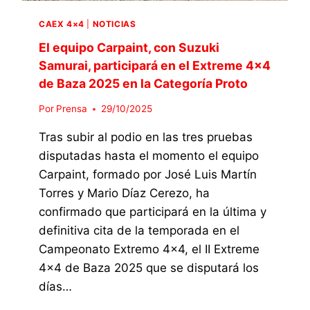
D
CAEX 4×4
|
NOTICIAS
E
L
El equipo Carpaint, con Suzuki
A
Samurai, participará en el Extreme 4×4
F
de Baza 2025 en la Categoría Proto
E
D
Por
Prensa
29/10/2025
E
R
Tras subir al podio en las tres pruebas
A
disputadas hasta el momento el equipo
C
Carpaint, formado por José Luis Martín
I
Ó
Torres y Mario Díaz Cerezo, ha
N
confirmado que participará en la última y
A
definitiva cita de la temporada en el
N
D
Campeonato Extremo 4×4, el II Extreme
A
4×4 de Baza 2025 que se disputará los
L
días…
U
Z