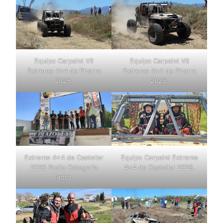
Equipo Carpaint VII
Equipo Carpaint VII
Extreme 4×4 de Pizarra
Extreme 4×4 de Pizarra
2025.
2025.
Extreme 4×4 de Castellar
Equipo Carpaint Extreme
2025 Podio Categoría
4×4 de Castellar 2025.
Proto.