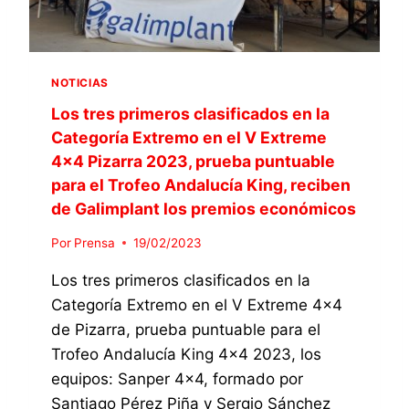
F
R
I
R
C
O
A
X
D
NOTICIAS
2
O
0
Los tres primeros clasificados en la
E
2
Categoría Extremo en el V Extreme
N
5
L
4×4 Pizarra 2023, prueba puntuable
,
A
para el Trofeo Andalucía King, reciben
I
C
N
de Galimplant los premios económicos
A
S
T
C
Por
Prensa
19/02/2023
E
R
G
Los tres primeros clasificados en la
I
O
T
Categoría Extremo en el V Extreme 4×4
R
O
de Pizarra, prueba puntuable para el
Í
E
A
Trofeo Andalucía King 4×4 2023, los
L
P
E
equipos: Sanper 4×4, formado por
R
Q
Santiago Pérez Piña y Sergio Sánchez
O