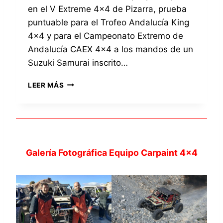
en el V Extreme 4×4 de Pizarra, prueba
E
4
puntuable para el Trofeo Andalucía King
×
4×4 y para el Campeonato Extremo de
4
Andalucía CAEX 4×4 a los mandos de un
P
I
Suzuki Samurai inscrito…
Z
A
E
LEER MÁS
R
L
R
E
A
Q
2
U
0
I
2
P
Galería Fotográfica Equipo Carpaint 4×4
3
O
,
C
P
A
R
R
U
P
E
A
B
I