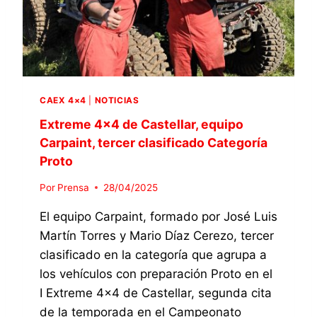
E
S
O
P
I
I
F
Z
I
A
C
R
A
R
D
CAEX 4×4
|
NOTICIAS
A
O
2
Extreme 4×4 de Castellar, equipo
C
0
Carpaint, tercer clasificado Categoría
A
2
T
Proto
5
E
,
Por
Prensa
28/04/2025
G
I
O
N
El equipo Carpaint, formado por José Luis
R
S
Í
Martín Torres y Mario Díaz Cerezo, tercer
C
A
clasificado en la categoría que agrupa a
R
P
I
los vehículos con preparación Proto en el
R
T
I Extreme 4×4 de Castellar, segunda cita
O
O
T
de la temporada en el Campeonato
E