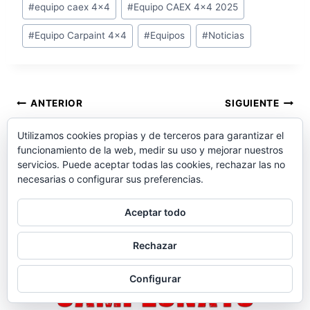
#
equipo caex 4x4
#
Equipo CAEX 4x4 2025
#
Equipo Carpaint 4x4
#
Equipos
#
Noticias
Navegación
ANTERIOR
SIGUIENTE
En el Canal de Tik Tok
El equipo SBM 4×4, a
de
Utilizamos cookies propias y de terceros para garantizar el
del Campeonato
los mandos de un
funcionamiento de la web, medir su uso y mejorar nuestros
entradas
Extremo 4×4 ya
nuevo y espectacular
servicios. Puede aceptar todas las cookies, rechazar las no
necesarias o configurar sus preferencias.
superamos los 1.500
Proto, participará en el
seguidores y 12.000
Extreme 4×4 de
Aceptar todo
Me gusta
Pizarra 2025
Rechazar
Configurar