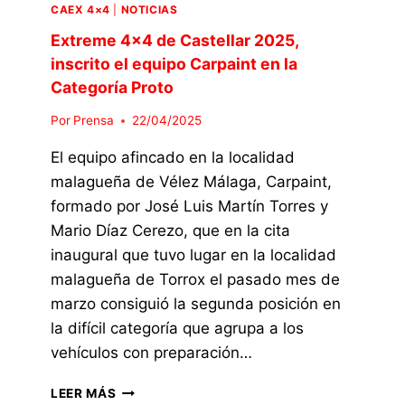
T
CAEX 4×4
|
NOTICIAS
L
E
A
Extreme 4×4 de Castellar 2025,
G
R
inscrito el equipo Carpaint en la
O
,
R
Categoría Proto
E
Í
Q
Por
Prensa
22/04/2025
A
U
P
I
El equipo afincado en la localidad
R
P
O
malagueña de Vélez Málaga, Carpaint,
O
T
formado por José Luis Martín Torres y
C
O
A
Mario Díaz Cerezo, que en la cita
R
inaugural que tuvo lugar en la localidad
P
malagueña de Torrox el pasado mes de
A
I
marzo consiguió la segunda posición en
N
la difícil categoría que agrupa a los
T
vehículos con preparación…
,
T
E
LEER MÁS
E