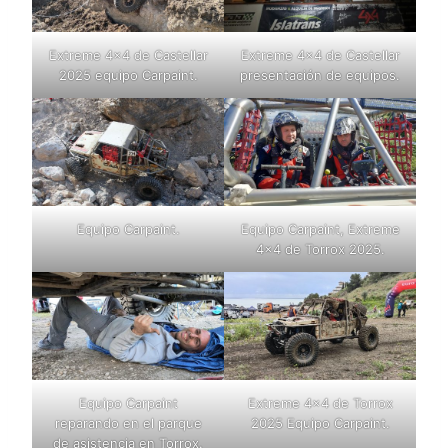
Extreme 4×4 de Castellar
Extreme 4×4 de Castellar
2025 equipo Carpaint.
presentación de equipos.
Equipo Carpaint.
Equipo Carpaint, Extreme
4×4 de Torrox 2025.
Equipo Carpaint
Extreme 4×4 de Torrox
reparando en el parque
2025 Equipo Carpaint.
de asistencia en Torrox.