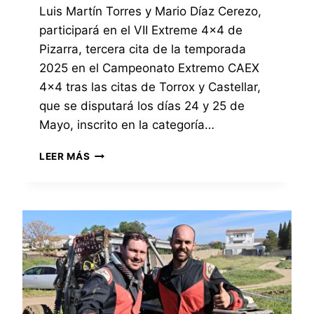
A
5
Luis Martín Torres y Mario Díaz Cerezo,
I
2
participará en el VII Extreme 4×4 de
P
0
O
Pizarra, tercera cita de la temporada
2
C
5
2025 en el Campeonato Extremo CAEX
A
E
4×4 tras las citas de Torrox y Castellar,
R
N
P
que se disputará los días 24 y 25 de
L
A
A
Mayo, inscrito en la categoría…
I
C
N
A
E
LEER MÁS
T
T
X
,
E
T
T
G
R
E
O
E
R
R
M
C
Í
E
E
A
4
R
P
×
C
R
4
L
O
D
A
T