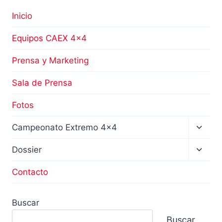
Inicio
Equipos CAEX 4×4
Prensa y Marketing
Sala de Prensa
Fotos
Altern
Campeonato Extremo 4×4
menú
hijo
Altern
Dossier
menú
hijo
Contacto
Buscar
Buscar