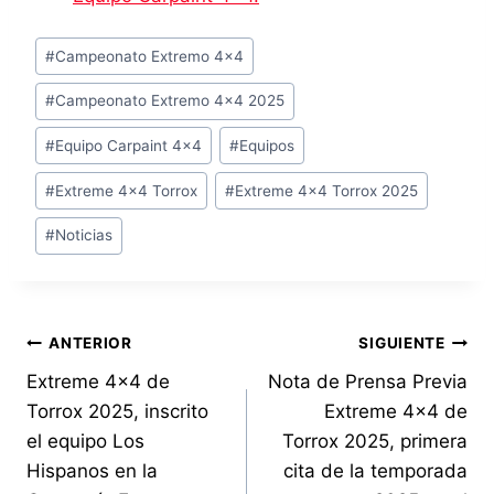
Etiquetas
#
Campeonato Extremo 4x4
de
#
Campeonato Extremo 4x4 2025
la
entrada:
#
Equipo Carpaint 4x4
#
Equipos
#
Extreme 4x4 Torrox
#
Extreme 4x4 Torrox 2025
#
Noticias
Navegación
ANTERIOR
SIGUIENTE
Extreme 4×4 de
Nota de Prensa Previa
de
Torrox 2025, inscrito
Extreme 4×4 de
entradas
el equipo Los
Torrox 2025, primera
Hispanos en la
cita de la temporada