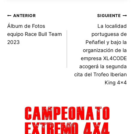
Navegación
ANTERIOR
SIGUIENTE
Álbum de Fotos
La localidad
de
equipo Race Bull Team
portuguesa de
entradas
2023
Peñafiel y bajo la
organización de la
empresa XL4CODE
acogerá la segunda
cita del Trofeo Iberian
King 4×4