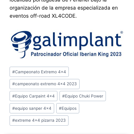
organización de la empresa especializada en
eventos off-road XL4CODE.
Etiquetas
#
Campeonato Extremo 4x4
de
#
campeonato extremo 4x4 2023
la
entrada:
#
Equipo Carpaint 4x4
#
Equipo Chuki Power
#
equipo sanper 4x4
#
Equipos
#
extreme 4x4 pizarra 2023