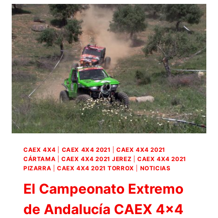
12
DE
DICIEMBRE
EL
CIRCUITO
DE
JEREZ
ACOGERÁ
LA
SEXTA
PRUEBA
DEL
CAMPEONATO
EXTREMO
DE
CAEX 4X4
|
CAEX 4X4 2021
|
CAEX 4X4 2021
ANDALUCÍA
CÁRTAMA
|
CAEX 4X4 2021 JEREZ
|
CAEX 4X4 2021
CAEX
PIZARRA
|
CAEX 4X4 2021 TORROX
|
NOTICIAS
4×4.
El Campeonato Extremo
de Andalucía CAEX 4×4