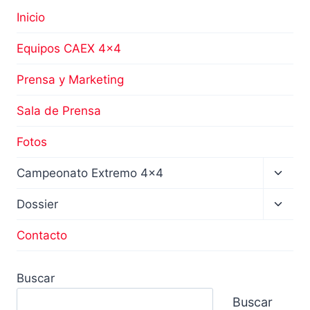
Inicio
Equipos CAEX 4×4
Prensa y Marketing
Sala de Prensa
Fotos
Altern
Campeonato Extremo 4×4
menú
hijo
Altern
Dossier
menú
hijo
Contacto
Buscar
Buscar