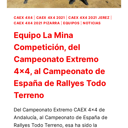
EN
EL
CAMPEONATO
CAEX 4X4
|
CAEX 4X4 2021
|
CAEX 4X4 2021 JEREZ
|
EXTREMO
CAEX 4X4 2021 PIZARRA
|
EQUIPOS
|
NOTICIAS
4×4
Equipo La Mina
DE
ANDALUCÍA
Competición, del
Campeonato Extremo
4×4, al Campeonato de
España de Rallyes Todo
Terreno
Del Campeonato Extremo CAEX 4×4 de
Andalucía, al Campeonato de España de
Rallyes Todo Terreno, esa ha sido la