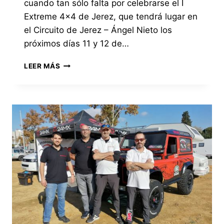
cuando tan sólo falta por celebrarse el I
Extreme 4×4 de Jerez, que tendrá lugar en
el Circuito de Jerez – Ángel Nieto los
próximos días 11 y 12 de…
CON
LEER MÁS
CINCO
PRUEBAS
DISPUTADAS
EL
EQUIPO
TEAM
H.
RÍOS
LIDERA
LA
CLASIFICACIÓN
EN
LA
CATEGORÍA
MEJORADO