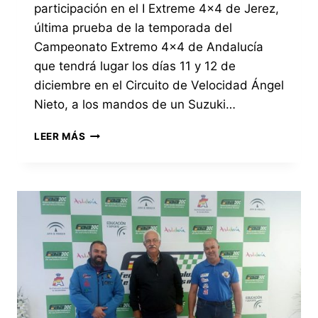
participación en el I Extreme 4×4 de Jerez,
última prueba de la temporada del
Campeonato Extremo 4×4 de Andalucía
que tendrá lugar los días 11 y 12 de
diciembre en el Circuito de Velocidad Ángel
Nieto, a los mandos de un Suzuki…
EL
LEER MÁS
EQUIPO
TEAM
LITORAL
4×4
CON
SUZUKI
V6
CONFIRMA
SU
PARTICIPACIÓN
EN
EL