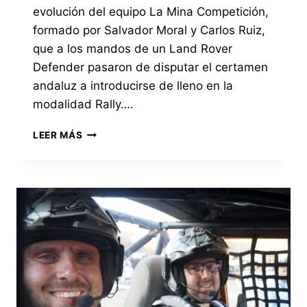
evolución del equipo La Mina Competición,
formado por Salvador Moral y Carlos Ruiz,
que a los mandos de un Land Rover
Defender pasaron de disputar el certamen
andaluz a introducirse de lleno en la
modalidad Rally….
EQUIPO
LEER MÁS
LA
MINA
COMPETICIÓN,
DEL
CAMPEONATO
EXTREMO
4×4,
AL
CAMPEONATO
DE
ESPAÑA
DE