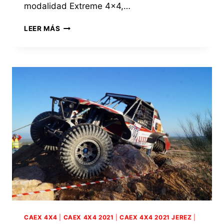
modalidad Extreme 4×4,…
HOY
LEER MÁS
MIÉRCOLES
SE
PRESENTARÁ
EN
JEREZ
EL
V
MEMORIAL
DE
AUTOMOVILISMO
«PACO
MELERO»,
EVENTO
QUE
POR
PRIMERA
VEZ
CONTARÁ
CAEX 4X4
|
CAEX 4X4 2021
|
CAEX 4X4 2021 JEREZ
|