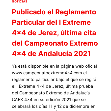
CON
NOTICIAS
UNA
Publicado el Reglamento
PRUEBA
DEL
Particular del I Extreme
CAMPEONATO
EXTREMO
4×4 de Jerez, última cita
4×4
del Campeonato Extremo
4×4 de Andalucía 2021
Ya está disponible en la página web oficial
www.campeonatoextremo4x4.com el
reglamento particular bajo el que se regirá
el I Extreme 4×4 de Jerez, última prueba
del Campeonato Extremo de Andalucía
CAEX 4×4 en su edición 2021 que se
celebrará los días 11 y 12 de diciembre en