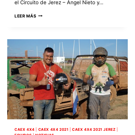
el Circuito de Jerez – Ángel Nieto y…
PUBLICADO
LEER MÁS
EL
REGLAMENTO
PARTICULAR
DEL
I
EXTREME
4×4
DE
JEREZ,
ÚLTIMA
CITA
DEL
CAMPEONATO
EXTREMO
4×4
DE
ANDALUCÍA
2021
CAEX 4X4
|
CAEX 4X4 2021
|
CAEX 4X4 2021 JEREZ
|