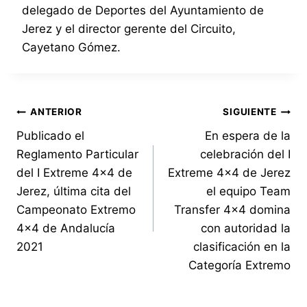
delegado de Deportes del Ayuntamiento de
Jerez y el director gerente del Circuito,
Cayetano Gómez.
Navegación
ANTERIOR
SIGUIENTE
Publicado el
En espera de la
de
Reglamento Particular
celebración del I
entradas
del I Extreme 4×4 de
Extreme 4×4 de Jerez
Jerez, última cita del
el equipo Team
Campeonato Extremo
Transfer 4×4 domina
4×4 de Andalucía
con autoridad la
2021
clasificación en la
Categoría Extremo