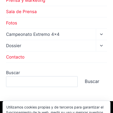
Prensa y Marketing
Sala de Prensa
Fotos
Altern
Campeonato Extremo 4×4
menú
hijo
Altern
Dossier
menú
hijo
Contacto
Buscar
Buscar
Utilizamos cookies propias y de terceros para garantizar el
funcionamiento de la web, medir su uso y mejorar nuestros
Facebook
TikTok
Instagram