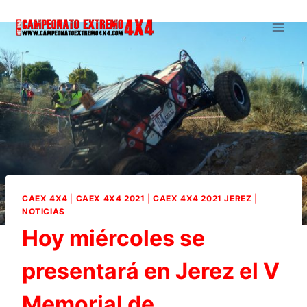
Saltar
al
contenido
CAEX 4X4
|
CAEX 4X4 2021
|
CAEX 4X4 2021 JEREZ
|
NOTICIAS
Hoy miércoles se
presentará en Jerez el V
Memorial de