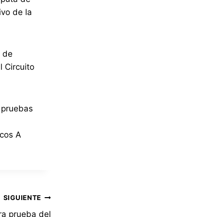
vo de la
a de
 Circuito
e pruebas
icos A
SIGUIENTE
ra prueba del