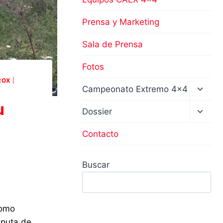
Prensa y Marketing
Sala de Prensa
Fotos
ROX
|
Altern
Campeonato Extremo 4×4
menú
u
hijo
Altern
Dossier
menú
hijo
Contacto
Buscar
como
sputa de