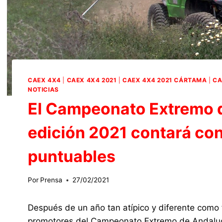
CAEX 4X4
|
CAEX 4X4 2021
|
CAEX 4X4 2021 CÁRTAMA
|
CA
NOTICIAS
El Campeonato Extremo 
edición 2021 contará con
puntuables
Por
Prensa
27/02/2021
Después de un año tan atípico y diferente como
promotores del Campeonato Extremo de Andalucí