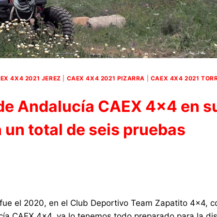
EX 4X4 2021 JEREZ
|
CAEX 4X4 2021 PIZARRA
|
CAEX 4X4 2021 TOR
de Andalucía CAEX 4×4 en s
 un total de seis pruebas
 fue el 2020, en el Club Deportivo Team Zapatito 4×4, 
a CAEX 4×4, ya lo tenemos todo preparado para la di