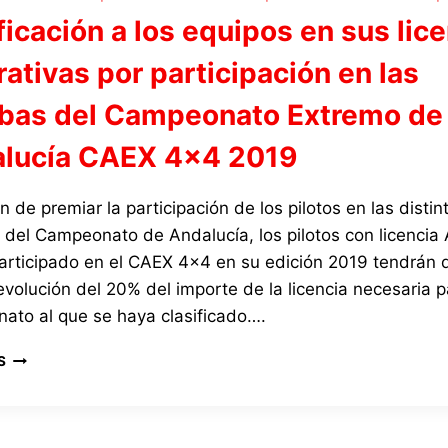
DE
ficación a los equipos en sus lic
ANDALUCÍA
2019
rativas por participación en las
PREMIADOS
EN
bas del Campeonato Extremo de
LA
GALA
lucía CAEX 4×4 2019
DE
CAMPEONES
in de premiar la participación de los pilotos en las distin
 del Campeonato de Andalucía, los pilotos con licencia
articipado en el CAEX 4×4 en su edición 2019 tendrán 
volución del 20% del importe de la licencia necesaria p
ato al que se haya clasificado….
BONIFICACIÓN
S
A
LOS
EQUIPOS
EN