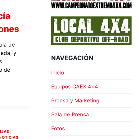
cía
eones
ala de
beda, y
NAVEGACIÓN
s
o de
Inicio
Equipos CAEX 4×4
Prensa y Marketing
Sala de Prensa
Fotos
IJAS
|
NOTICIAS