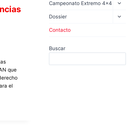
Altern
Campeonato Extremo 4×4
encias
menú
hijo
Altern
Dossier
menú
hijo
Contacto
Buscar
tas
 AN que
derecho
ara el