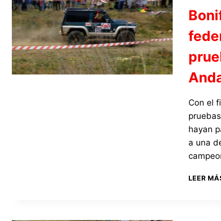
Boni
fede
prue
Anda
Con el f
pruebas
hayan p
a una de
campeon
LEER MÁ