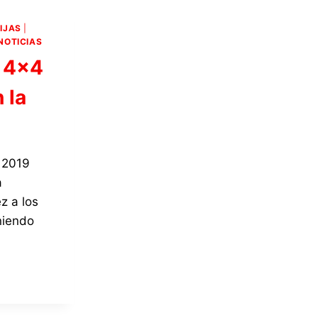
IJAS
|
NOTICIAS
X 4×4
 la
 2019
a
z a los
niendo