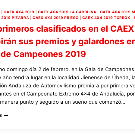
SUS
LICENCIAS
4
|
CAEX 4X4 2019
|
CAEX 4X4 2019 LA CAROLINA
|
CAEX 4X4 2019 M
FEDERATIVAS
 2019 PIZARRA
|
CAEX 4X4 2019 PRIEGO
|
CAEX 4X4 2019 TORROX
|
POR
primeros clasificados en el CAE
PARTICIPACIÓN
EN
birán sus premios y galardones en
LAS
PRUEBAS
 de Campeones 2019
DEL
CAMPEONATO
EXTREMO
imo domingo día 2 de febrero, en la Gala de Campeones
DE
 año tendrá lugar en la localidad Jienense de Úbeda, l
ANDALUCÍA
ión Andaluza de Automovilismo premiará por primera ve
CAEX
4×4
pantes en el Campeonato Extremo 4×4 de Andalucía, po
2019
 manera punto y seguido a un sueño que comenzó…
LOS
S
PRIMEROS
CLASIFICADOS
EN