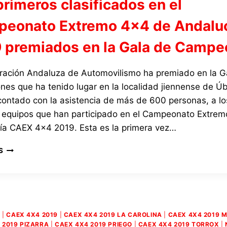
primeros clasificados en el
eonato Extremo 4×4 de Andalu
 premiados en la Gala de Camp
ración Andaluza de Automovilismo ha premiado en la G
es que ha tenido lugar en la localidad jiennense de Ú
contado con la asistencia de más de 600 personas, a lo
 equipos que han participado en el Campeonato Extrem
ía CAEX 4×4 2019. Esta es la primera vez…
LOS
S
PRIMEROS
CLASIFICADOS
EN
EL
CAMPEONATO
EXTREMO
4
|
CAEX 4X4 2019
|
CAEX 4X4 2019 LA CAROLINA
|
CAEX 4X4 2019 M
4×4
 2019 PIZARRA
|
CAEX 4X4 2019 PRIEGO
|
CAEX 4X4 2019 TORROX
|