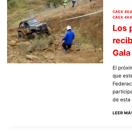
CAEX 4X
CAEX 4X4
Los 
reci
Gala
El próx
que este
Federac
partici
de esta
LEER MÁ