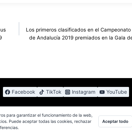
sus
Los primeros clasificados en el Campeonat
9
de Andalucía 2019 premiados en la Gala 
Facebook
TikTok
Instagram
YouTube
ros para garantizar el funcionamiento de la web,
Aceptar todo
cios. Puede aceptar todas las cookies, rechazar
2026 Campeonato Extremo 4x4 Powered by CD Local 4
ferencias.