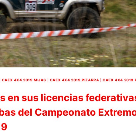
|
CAEX 4X4 2019 MIJAS
|
CAEX 4X4 2019 PIZARRA
|
CAEX 4X4 2019 
s en sus licencias federativa
uebas del Campeonato Extrem
19