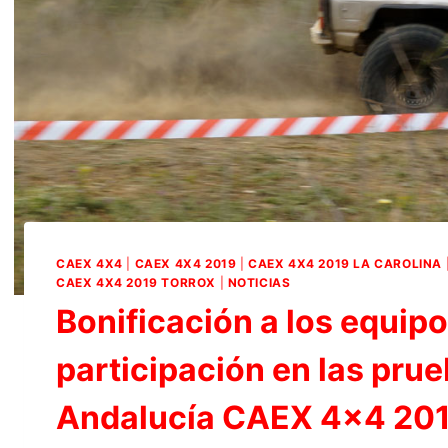
CAEX 4X4
|
CAEX 4X4 2019
|
CAEX 4X4 2019 LA CAROLINA
CAEX 4X4 2019 TORROX
|
NOTICIAS
Bonificación a los equipo
participación en las pr
Andalucía CAEX 4×4 20