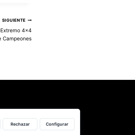
SIGUIENTE
o Extremo 4×4
de Campeones
Rechazar
Configurar
x4.