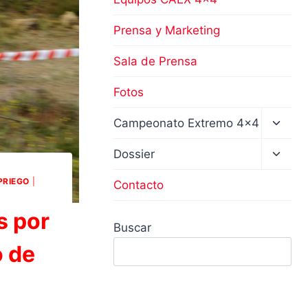
Prensa y Marketing
Sala de Prensa
Fotos
Altern
Campeonato Extremo 4×4
menú
hijo
Altern
Dossier
menú
hijo
PRIEGO
|
Contacto
s por
Buscar
o de