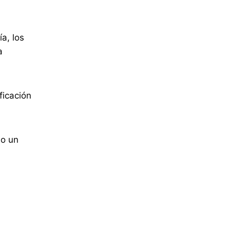
a, los
a
ficación
do un