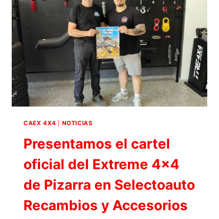
A
NUESTROS
PATROCINADORES:
AYUNTAMIENTO
DE
CASTELLAR,
AUTOCARAVANAS
RIVERA
Y
SELECTOAUTO
4×4
CAEX 4X4
|
NOTICIAS
Presentamos el cartel
oficial del Extreme 4×4
de Pizarra en Selectoauto
Recambios y Accesorios