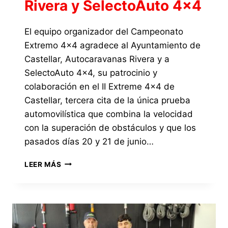
Rivera y SelectoAuto 4×4
El equipo organizador del Campeonato
Extremo 4×4 agradece al Ayuntamiento de
Castellar, Autocaravanas Rivera y a
SelectoAuto 4×4, su patrocinio y
colaboración en el II Extreme 4×4 de
Castellar, tercera cita de la única prueba
automovilística que combina la velocidad
con la superación de obstáculos y que los
pasados días 20 y 21 de junio…
DESDE
LEER MÁS
CAMPEONATO
EXTREMO
4×4
DAMOS
LAS
GRACIAS