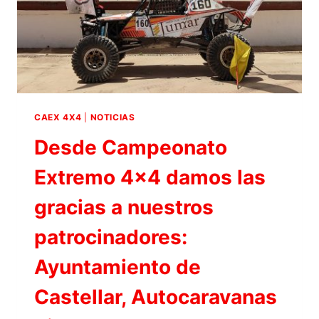
CAEX 4X4
|
NOTICIAS
Desde Campeonato
Extremo 4×4 damos las
gracias a nuestros
patrocinadores:
Ayuntamiento de
Castellar, Autocaravanas