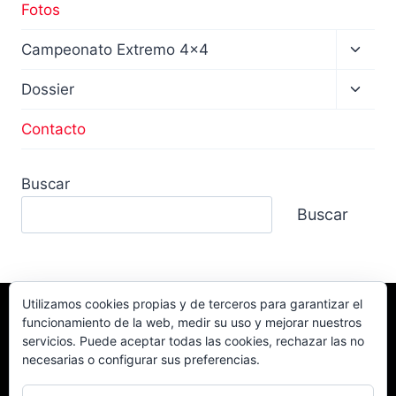
Fotos
Altern
Campeonato Extremo 4×4
menú
hijo
Altern
Dossier
menú
hijo
Contacto
Buscar
Buscar
Utilizamos cookies propias y de terceros para garantizar el
funcionamiento de la web, medir su uso y mejorar nuestros
Facebook
TikTok
Instagram
servicios. Puede aceptar todas las cookies, rechazar las no
YouTube
necesarias o configurar sus preferencias.