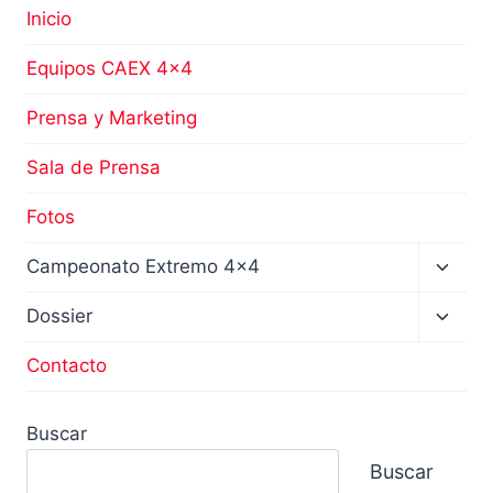
Inicio
Equipos CAEX 4×4
Prensa y Marketing
Sala de Prensa
Fotos
Altern
Campeonato Extremo 4×4
menú
hijo
Altern
Dossier
menú
hijo
Contacto
Buscar
Buscar