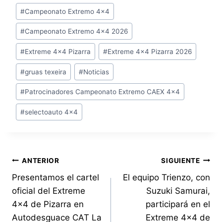
Etiquetas
#
Campeonato Extremo 4x4
de
#
Campeonato Extremo 4x4 2026
la
entrada:
#
Extreme 4x4 Pizarra
#
Extreme 4x4 Pizarra 2026
#
gruas texeira
#
Noticias
#
Patrocinadores Campeonato Extremo CAEX 4x4
#
selectoauto 4x4
Navegación
ANTERIOR
SIGUIENTE
Presentamos el cartel
El equipo Trienzo, con
de
oficial del Extreme
Suzuki Samurai,
entradas
4×4 de Pizarra en
participará en el
Autodesguace CAT La
Extreme 4×4 de