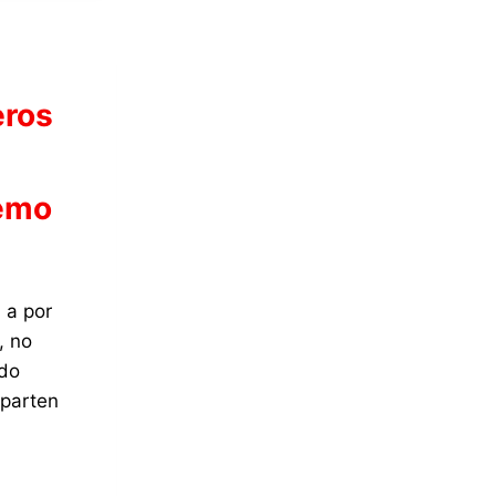
eros
remo
 a por
, no
ndo
mparten