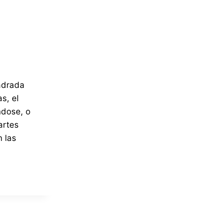
adrada
s, el
dose, o
artes
n las