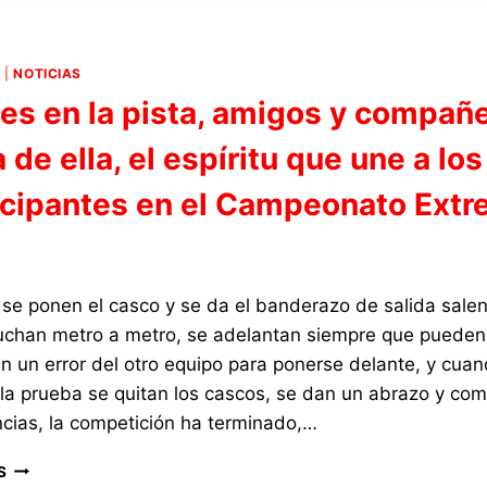
DE
LA
GUARDA
4
|
NOTICIAS
EN
les en la pista, amigos y compañ
EL
CAMPEONATO
 de ella, el espíritu que une a los
EXTREMO
4×4
icipantes en el Campeonato Ext
se ponen el casco y se da el banderazo de salida salen
luchan metro a metro, se adelantan siempre que pueden
n un error del otro equipo para ponerse delante, y cua
 la prueba se quitan los cascos, se dan un abrazo y co
ncias, la competición ha terminado,…
RIVALES
S