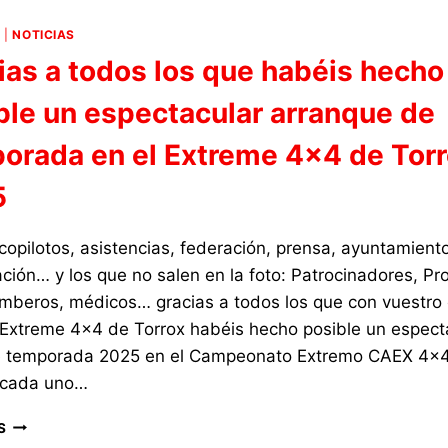
TORROX
2025,
4
|
NOTICIAS
COMO
ias a todos los que habéis hecho
EN
TODAS
ble un espectacular arranque de
LAS
PRUEBAS
orada en el Extreme 4×4 de Tor
DEL
CAMPEONATO
5
EXTREMO,
LA
SEGURIDAD
 copilotos, asistencias, federación, prensa, ayuntamiento
ANTE
ción… y los que no salen en la foto: Patrocinadores, Pr
TODO
bomberos, médicos… gracias a todos los que con vuestro
I Extreme 4×4 de Torrox habéis hecho posible un espect
de temporada 2025 en el Campeonato Extremo CAEX 4×4
 cada uno…
GRACIAS
S
A