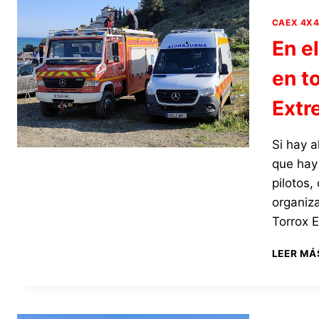
CAEX 4X
En e
en t
Extr
Si hay 
que hay
pilotos,
organiz
Torrox E
LEER MÁ