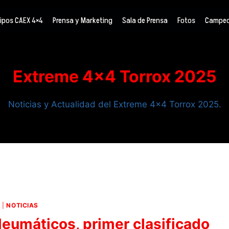
ipos CAEX 4×4
Prensa y Marketing
Sala de Prensa
Fotos
Campeo
Extreme 4×4 Torrox 2025
Noticias y Actualidad del Extreme 4×4 Torrox 2025.
4
|
NOTICIAS
eumáticos, primer clasificado