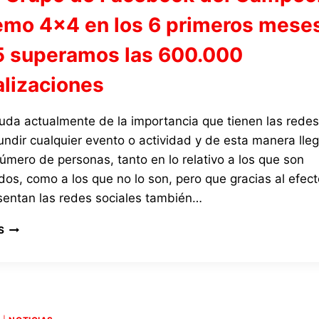
LA
emo 4×4 en los 6 primeros mese
CATEGORÍA
PROTO
 superamos las 600.000
alizaciones
uda actualmente de la importancia que tienen las redes
undir cualquier evento o actividad y de esta manera lleg
mero de personas, tanto en lo relativo a los que son
dos, como a los que no lo son, pero que gracias al efecto
sentan las redes sociales también…
EN
S
EL
GRUPO
DE
FACEBOOK
DEL
CAMPEONATO