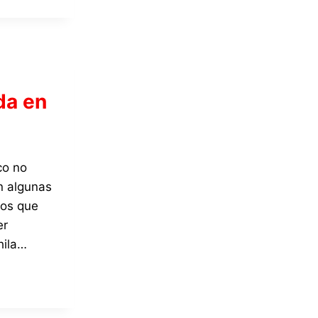
da en
co no
on algunas
ios que
er
hila…