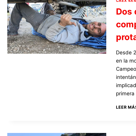
CAEX 4X
Dos 
comp
prot
Desde 2
en la m
Campeon
intentán
implicad
primera
LEER MÁ