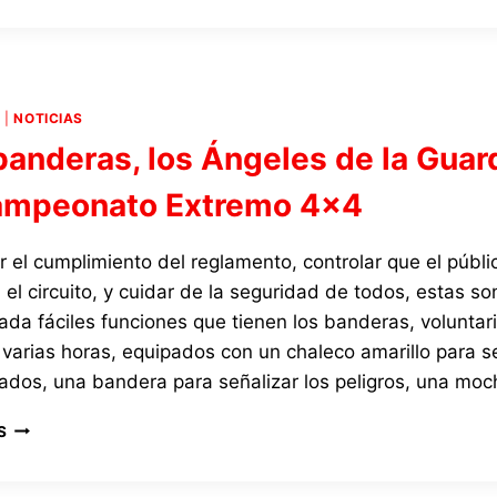
TODOS
LOS
QUE
HABÉIS
HECHO
4
|
NOTICIAS
POSIBLE
banderas, los Ángeles de la Guar
UN
ESPECTACULAR
ampeonato Extremo 4×4
ARRANQUE
DE
TEMPORADA
r el cumplimiento del reglamento, controlar que el públi
EN
 el circuito, y cuidar de la seguridad de todos, estas s
EL
ada fáciles funciones que tienen los banderas, voluntar
EXTREME
4×4
varias horas, equipados con un chaleco amarillo para s
DE
cados, una bandera para señalizar los peligros, una moc
TORROX
2025
LOS
S
BANDERAS,
LOS
ÁNGELES