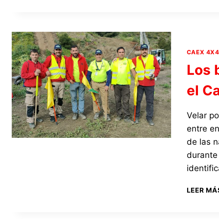
CAEX 4X
Los 
el C
Velar po
entre en
de las n
durante 
identifi
LEER MÁ