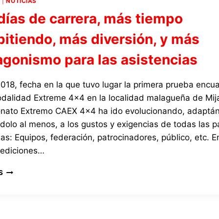
4
|
NOTICIAS
EXTREMO
días de carrera, más tiempo
4×4
EN
itiendo, más diversión, y más
LOS
6
agonismo para las asistencias
PRIMEROS
MESES
DE
018, fecha en la que tuvo lugar la primera prueba encu
2025
odalidad Extreme 4×4 en la localidad malagueña de Mija
SUPERAMOS
ato Extremo CAEX 4×4 ha ido evolucionando, adaptán
LAS
600.000
dolo al menos, a los gustos y exigencias de todas las p
VISUALIZACIONES
as: Equipos, federación, patrocinadores, público, etc. E
 ediciones…
DOS
S
DÍAS
DE
CARRERA,
MÁS