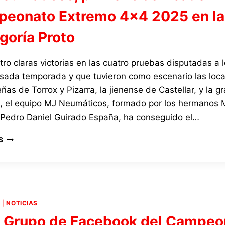
eonato Extremo 4×4 2025 en la
goría Proto
ro claras victorias en las cuatro pruebas disputadas a l
asada temporada y que tuvieron como escenario las loc
as de Torrox y Pizarra, la jienense de Castellar, y la g
, el equipo MJ Neumáticos, formado por los hermanos 
 Pedro Daniel Guirado España, ha conseguido el…
MJ
S
NEUMÁTICOS,
PRIMER
CLASIFICADO
CAMPEONATO
EXTREMO
4×4
4
|
NOTICIAS
2025
l Grupo de Facebook del Campeo
EN