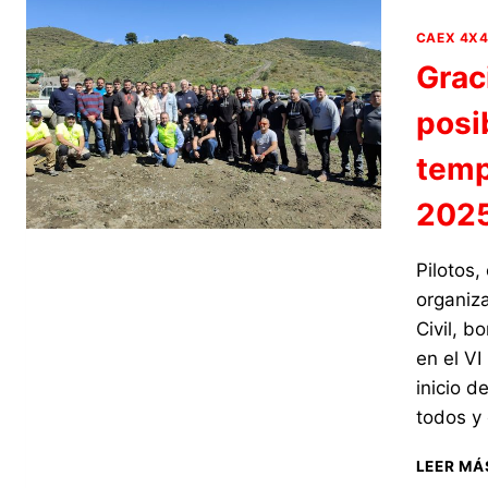
CAEX 4X
Grac
posi
temp
202
Pilotos,
organiza
Civil, 
en el V
inicio 
todos y
LEER MÁ