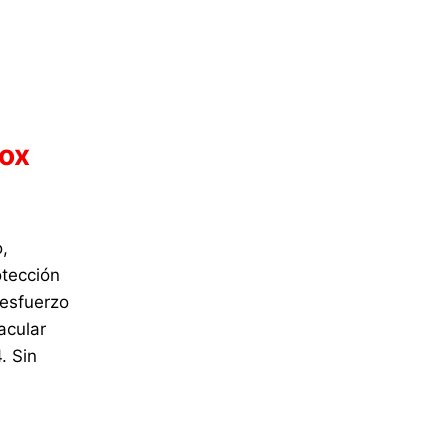
rox
,
otección
 esfuerzo
acular
. Sin