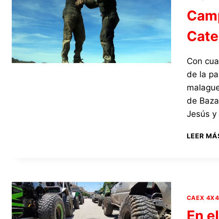
Camp
Cate
Con cuat
de la p
malagueñ
de Baza
Jesús y
LEER MÁ
CAEX 4X
En e