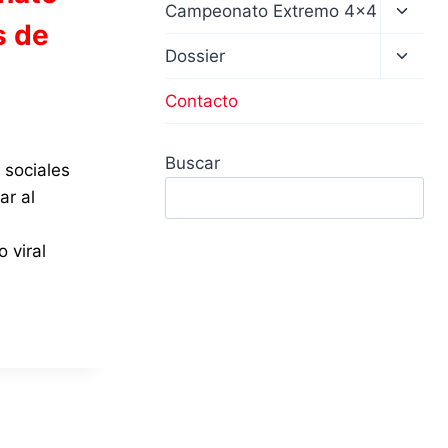
Altern
Campeonato Extremo 4×4
s de
menú
hijo
Altern
Dossier
menú
hijo
Contacto
Buscar
 sociales
ar al
 viral