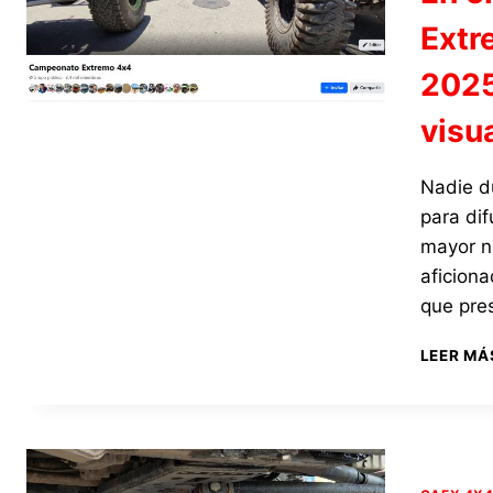
Extr
2025
visu
Nadie d
para dif
mayor nú
aficiona
que pre
LEER MÁ