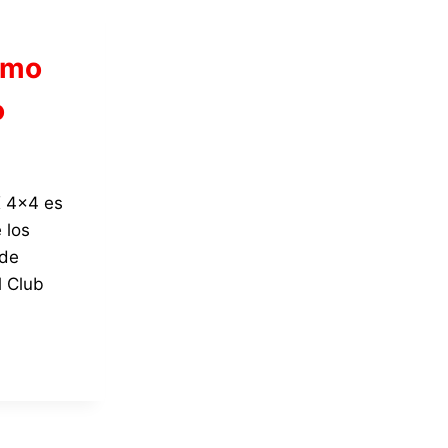
omo
o
X 4×4 es
 los
 de
l Club