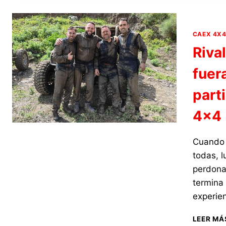
CAEX 4X
Riva
fuera
part
4×4
Cuando 
todas, 
perdona
termina
experie
LEER MÁ