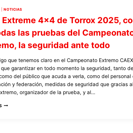
TIEMPO
COMPITIENDO,
4
|
NOTICIAS
MÁS
l Extreme 4×4 de Torrox 2025, c
DIVERSIÓN,
Y
odas las pruebas del Campeonat
MÁS
PROTAGONISMO
emo, la seguridad ante todo
PARA
LAS
ASISTENCIAS
algo que tenemos claro en el Campeonato Extremo CAE
 que garantizar en todo momento la seguridad, tanto de
 como del público que acuda a verla, como del personal
ación y federación, medidas de seguridad que gracias a
xtremo, organizador de la prueba, y al…
EN
S
EL
EXTREME
4×4
DE