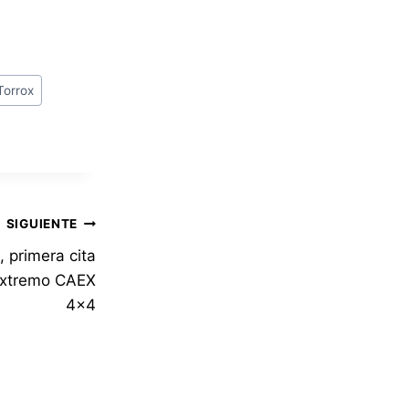
Torrox
SIGUIENTE
 primera cita
Extremo CAEX
4×4