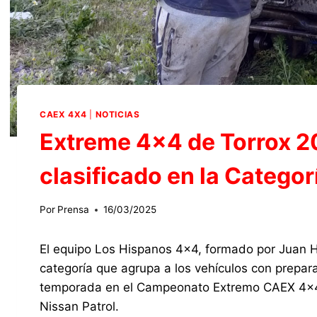
CAEX 4X4
|
NOTICIAS
Extreme 4×4 de Torrox 20
clasificado en la Catego
Por
Prensa
16/03/2025
El equipo Los Hispanos 4×4, formado por Juan Hi
categoría que agrupa a los vehículos con prepara
temporada en el Campeonato Extremo CAEX 4×4 q
Nissan Patrol.