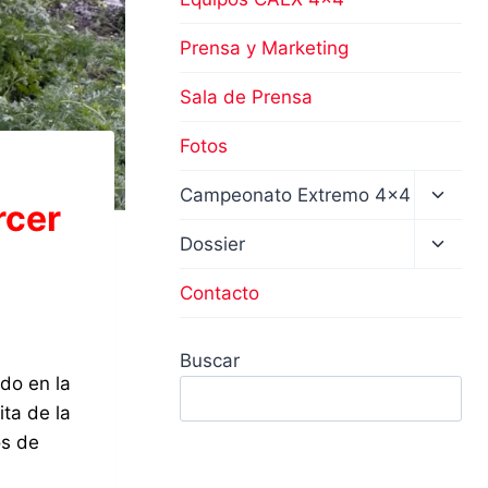
Prensa y Marketing
Sala de Prensa
Fotos
Altern
Campeonato Extremo 4×4
rcer
menú
hijo
Altern
Dossier
menú
hijo
Contacto
Buscar
do en la
ta de la
os de