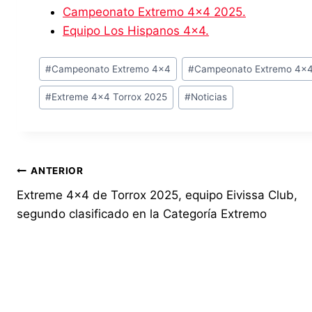
Campeonato Extremo 4×4 2025.
Equipo Los Hispanos 4×4.
Etiquetas
#
Campeonato Extremo 4x4
#
Campeonato Extremo 4x
de
#
Extreme 4x4 Torrox 2025
#
Noticias
la
entrada:
Navegación
ANTERIOR
Extreme 4×4 de Torrox 2025, equipo Eivissa Club,
de
segundo clasificado en la Categoría Extremo
entradas