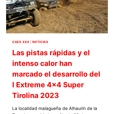
CAEX 4X4
|
NOTICIAS
Las pistas rápidas y el
intenso calor han
marcado el desarrollo del
I Extreme 4×4 Super
Tirolina 2023
La localidad malagueña de Alhaurín de la