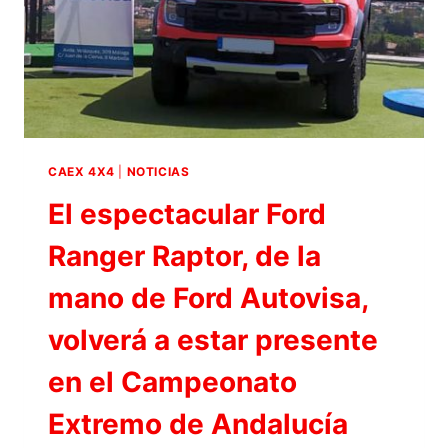
EN
CALIDAD
DE
«EMPRESA
COLABORADORA»
CAEX 4X4
|
NOTICIAS
El espectacular Ford
Ranger Raptor, de la
mano de Ford Autovisa,
volverá a estar presente
en el Campeonato
Extremo de Andalucía