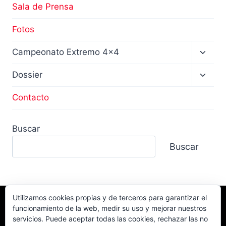
Sala de Prensa
Fotos
Altern
Campeonato Extremo 4×4
menú
hijo
Altern
Dossier
menú
hijo
Contacto
Buscar
Buscar
Utilizamos cookies propias y de terceros para garantizar el
funcionamiento de la web, medir su uso y mejorar nuestros
Facebook
TikTok
Instagram
servicios. Puede aceptar todas las cookies, rechazar las no