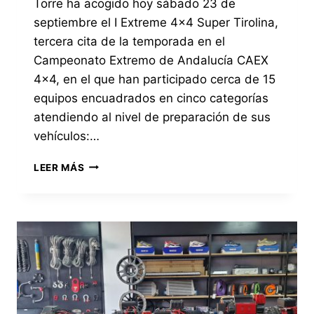
Torre ha acogido hoy sábado 23 de
septiembre el I Extreme 4×4 Super Tirolina,
tercera cita de la temporada en el
Campeonato Extremo de Andalucía CAEX
4×4, en el que han participado cerca de 15
equipos encuadrados en cinco categorías
atendiendo al nivel de preparación de sus
vehículos:…
LAS
LEER MÁS
PISTAS
RÁPIDAS
Y
EL
INTENSO
CALOR
HAN
MARCADO
EL
DESARROLLO