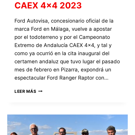
CAEX 4×4 2023
Ford Autovisa, concesionario oficial de la
marca Ford en Málaga, vuelve a apostar
por el todoterreno y por el Campeonato
Extremo de Andalucía CAEX 4×4, y tal y
como ya ocurrió en la cita inaugural del
certamen andaluz que tuvo lugar el pasado
mes de febrero en Pizarra, expondrá un
espectacular Ford Ranger Raptor con…
EL
LEER MÁS
ESPECTACULAR
FORD
RANGER
RAPTOR,
DE
LA
MANO