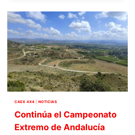
DEL
REGLAMENTO
PARTICULAR
EL
CLUB
DEPORTIVO
EL
ENGANCHE
ABRE
LAS
INSCRIPCIONES
PARA
EL
I
EXTREME
4×4
CAEX 4X4
|
NOTICIAS
SUPER
Continúa el Campeonato
TIROLINA
2023
Extremo de Andalucía