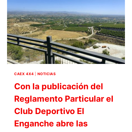
DE
LA
TORRE
HAN
ACOGIDO
LA
PRESENTACIÓN
OFICIAL
DEL
I
EXTREME
4×4
CAEX 4X4
|
NOTICIAS
SUPER
Con la publicación del
TIROLINA
2023
Reglamento Particular el
Club Deportivo El
Enganche abre las