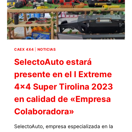
DEL
I
EXTREME
4×4
SUPER
TIROLINA
2023
CAEX 4X4
|
NOTICIAS
SelectoAuto estará
presente en el I Extreme
4×4 Super Tirolina 2023
en calidad de «Empresa
Colaboradora»
SelectoAuto, empresa especializada en la