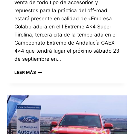
venta de todo tipo de accesorios y
repuestos para la práctica del off-road,
estará presente en calidad de «Empresa
Colaboradora en el I Extreme 4×4 Super
Tirolina, tercera cita de la temporada en el
Campeonato Extremo de Andalucía CAEX
4×4 que tendrá lugar el próximo sábado 23
de septiembre en…
SELECTOAUTO
LEER MÁS
ESTARÁ
PRESENTE
EN
EL
I
EXTREME
4×4
SUPER
TIROLINA
2023