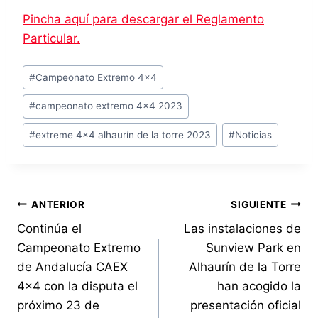
Pincha aquí para descargar el Reglamento
Particular.
Etiquetas
#
Campeonato Extremo 4x4
de
#
campeonato extremo 4x4 2023
la
entrada:
#
extreme 4x4 alhaurín de la torre 2023
#
Noticias
Navegación
ANTERIOR
SIGUIENTE
Continúa el
Las instalaciones de
de
Campeonato Extremo
Sunview Park en
entradas
de Andalucía CAEX
Alhaurín de la Torre
4×4 con la disputa el
han acogido la
próximo 23 de
presentación oficial