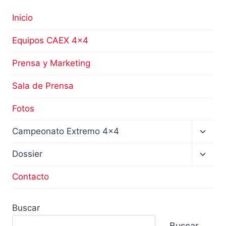
Inicio
Equipos CAEX 4×4
Prensa y Marketing
Sala de Prensa
Fotos
Altern
Campeonato Extremo 4×4
menú
hijo
Altern
Dossier
menú
hijo
Contacto
Buscar
Buscar