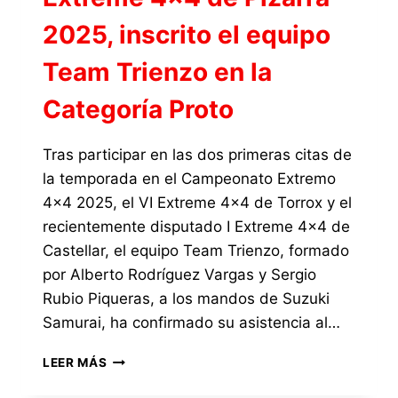
DE
2025, inscrito el equipo
PIZARRA
2025
Team Trienzo en la
Categoría Proto
Tras participar en las dos primeras citas de
la temporada en el Campeonato Extremo
4×4 2025, el VI Extreme 4×4 de Torrox y el
recientemente disputado I Extreme 4×4 de
Castellar, el equipo Team Trienzo, formado
por Alberto Rodríguez Vargas y Sergio
Rubio Piqueras, a los mandos de Suzuki
Samurai, ha confirmado su asistencia al…
EXTREME
LEER MÁS
4×4
DE