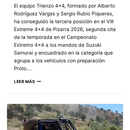
El equipo Trienzo 4×4, formado por Alberto
Rodríguez Vargas y Sergio Rubio Piqueras,
ha conseguido la tercera posición en el VIII
Extreme 4×4 de Pizarra 2026, segunda cita
de la temporada en el Campeonato
Extremo 4×4 a los mandos de Suzuki
Samurai y encuadrado en la categoría que
agrupa a los vehículos con preparación
Proto….
EL
LEER MÁS
EQUIPO
TRIENZO
4×4,
CON
SUZUKI
SAMURAI,
CONSIGUE
LA