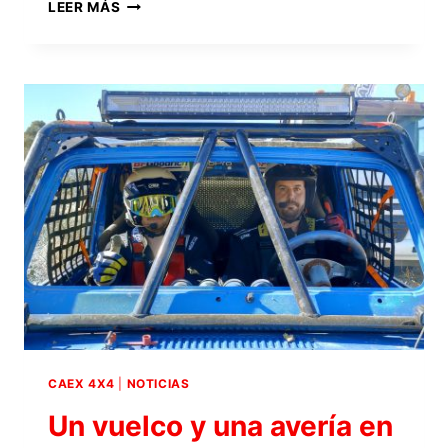
EL
LEER MÁS
EQUIPO
TRIENZO,
CON
SUZUKI
SAMURAI
Y
EN
LA
CATEGORÍA
PROTO,
PARTICIPARÁ
EN
EL
EXTREME
4×4
DE
BAZA
2025
CAEX 4X4
|
NOTICIAS
Un vuelco y una avería en