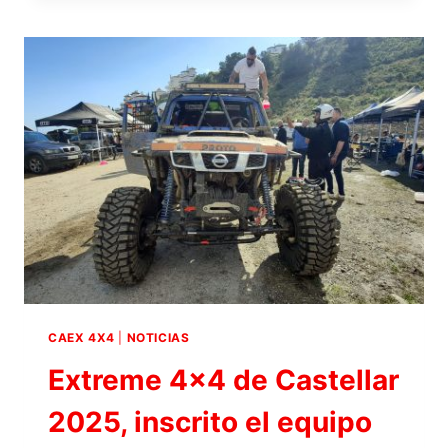
PIZARRA
2025,
INSCRITO
EL
EQUIPO
TEAM
TRIENZO
EN
LA
CATEGORÍA
PROTO
CAEX 4X4
|
NOTICIAS
Extreme 4×4 de Castellar
2025, inscrito el equipo