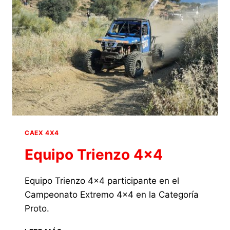
4×4
DE
TORROX
2026
CONTARÁ
CON
LA
PARTICIPACIÓN
DEL
EQUIPO
TRIENZO
4×4
CON
CAEX 4X4
SUZUKI
Equipo Trienzo 4×4
SAMURAI
Equipo Trienzo 4×4 participante en el
Campeonato Extremo 4×4 en la Categoría
Proto.
EQUIPO