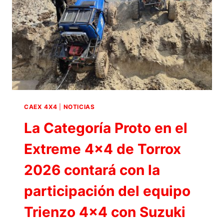
EXTREME
4×4
DE
PIZARRA
2026
EN
LA
CATEGORÍA
PROTO
CAEX 4X4
|
NOTICIAS
La Categoría Proto en el
Extreme 4×4 de Torrox
2026 contará con la
participación del equipo
Trienzo 4×4 con Suzuki