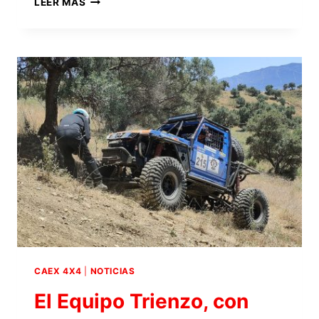
LEER MÁS
TRIENZO
4×4
CAEX 4X4
|
NOTICIAS
El Equipo Trienzo, con