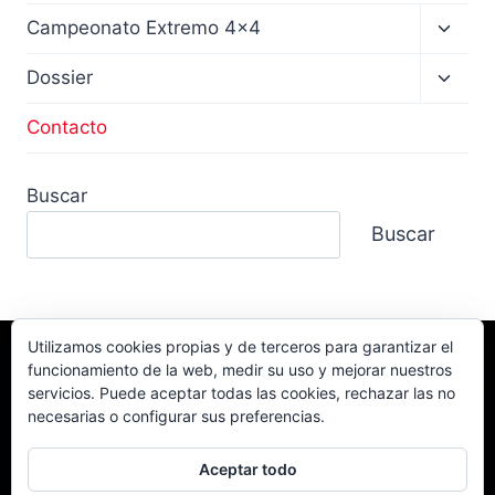
Altern
Campeonato Extremo 4×4
menú
hijo
Altern
Dossier
menú
hijo
Contacto
Buscar
Buscar
Utilizamos cookies propias y de terceros para garantizar el
funcionamiento de la web, medir su uso y mejorar nuestros
Facebook
TikTok
Instagram
servicios. Puede aceptar todas las cookies, rechazar las no
YouTube
necesarias o configurar sus preferencias.
Aceptar todo