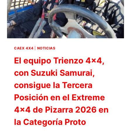
CAEX 4X4
|
NOTICIAS
El equipo Trienzo 4×4,
con Suzuki Samurai,
consigue la Tercera
Posición en el Extreme
4×4 de Pizarra 2026 en
la Categoría Proto