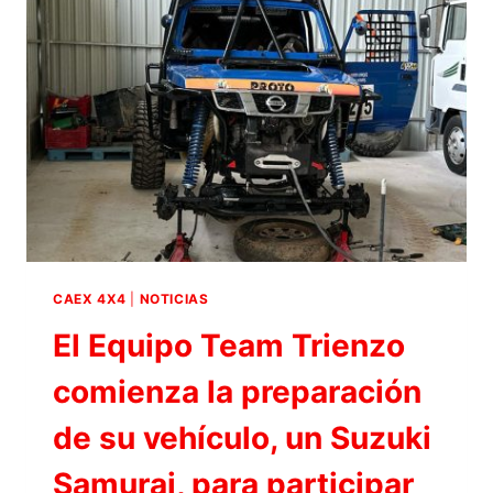
EL
EQUIPO
TEAM
TRIENZO
EN
LA
CATEGORÍA
PROTO
CAEX 4X4
|
NOTICIAS
El Equipo Team Trienzo
comienza la preparación
de su vehículo, un Suzuki
Samurai, para participar