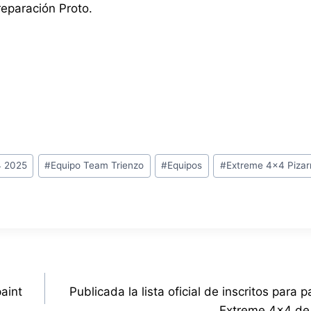
reparación Proto.
4 2025
#
Equipo Team Trienzo
#
Equipos
#
Extreme 4x4 Pizar
aint
Publicada la lista oficial de inscritos para p
Extreme 4×4 de 