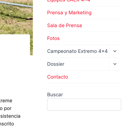
Prensa y Marketing
Sala de Prensa
Fotos
Altern
Campeonato Extremo 4×4
menú
hijo
Altern
Dossier
menú
hijo
Contacto
Buscar
xtreme
o por
sistencia
nscrito