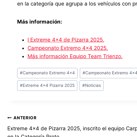
en la categoría que agrupa a los vehículos con p
Más información:
I Extreme 4×4 de Pizarra 2025.
Campeonato Extremo 4×4 2025.
Más información Equipo Team Trienzo.
Etiquetas
#
Campeonato Extremo 4x4
#
Campeonato Extremo 4x
de
#
Extreme 4x4 Pizarra 2025
#
Noticias
la
entrada:
Navegación
ANTERIOR
Extreme 4×4 de Pizarra 2025, inscrito el equipo Carp
de
en la Categoría Proto