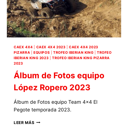
CAEX 4X4
|
CAEX 4X4 2023
|
CAEX 4X4 2023
PIZARRA
|
EQUIPOS
|
TROFEO IBERIAN KING
|
TROFEO
IBERIAN KING 2023
|
TROFEO IBERIAN KING PIZARRA
2023
Álbum de Fotos equipo
López Ropero 2023
Álbum de Fotos equipo Team 4×4 El
Pegote temporada 2023.
ÁLBUM
LEER MÁS
DE