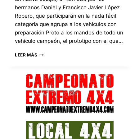
hermanos Daniel y Francisco Javier López
Ropero, que participarán en la nada fácil
categoría que agrupa a los vehículos con
preparación Proto a los mandos de todo un
vehículo campeón, el prototipo con el que…
EL
LEER MÁS
EQUIPO
CORDOBÉS
LÓPEZ
ROPERO
SE
INCORPORA
AL
CAMPEONATO
EXTREMO
DE
ANDALUCÍA
CAEX
4×4