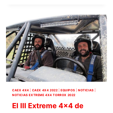
FOTOS
EQUIPO
LÓPEZ
ROPERO
2023
CAEX 4X4
|
CAEX 4X4 2022
|
EQUIPOS
|
NOTICIAS
|
NOTICIAS EXTREME 4X4 TORROX 2022
El III Extreme 4×4 de