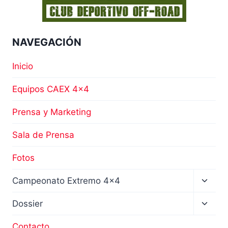
2022
EN
LA
NAVEGACIÓN
CATEGORÍA
PROTO
Inicio
Equipos CAEX 4×4
Prensa y Marketing
Sala de Prensa
Fotos
Altern
Campeonato Extremo 4×4
menú
hijo
Altern
Dossier
menú
hijo
Contacto