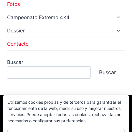
Fotos
Altern
Campeonato Extremo 4×4
menú
hijo
Altern
Dossier
menú
hijo
Contacto
Buscar
Buscar
Utilizamos cookies propias y de terceros para garantizar el
funcionamiento de la web, medir su uso y mejorar nuestros
Facebook
TikTok
Instagram
servicios. Puede aceptar todas las cookies, rechazar las no
YouTube
necesarias o configurar sus preferencias.