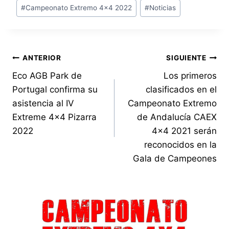
#
Campeonato Extremo 4x4 2022
#
Noticias
la
entrada:
Navegación
ANTERIOR
SIGUIENTE
Eco AGB Park de
Los primeros
de
Portugal confirma su
clasificados en el
entradas
asistencia al IV
Campeonato Extremo
Extreme 4×4 Pizarra
de Andalucía CAEX
2022
4×4 2021 serán
reconocidos en la
Gala de Campeones