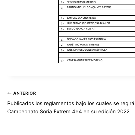
Navegación
ANTERIOR
Publicados los reglamentos bajo los cuales se regirá
de
Campeonato Soria Extrem 4×4 en su edición 2022
entradas