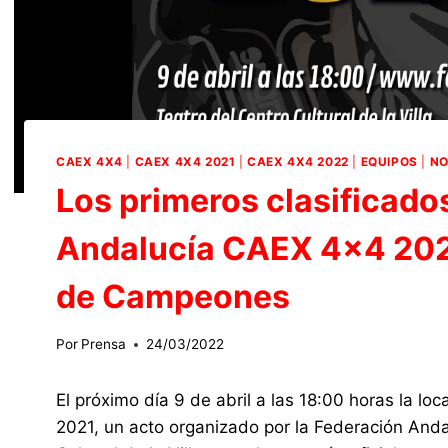
CAEX 4X4
|
CAEX 4X4 2021
|
CAEX 4X4 2022
|
EQUIPOS
|
NO
Los primeros clasificad
Andalucía CAEX 4×4 2021
de Campeones
Por
Prensa
24/03/2022
El próximo día 9 de abril a las 18:00 horas la 
2021, un acto organizado por la Federación Anda