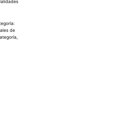
dalidades
tegoría:
vales de
ategoría,