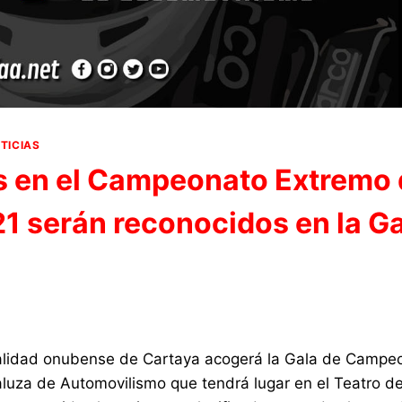
TICIAS
os en el Campeonato Extremo
 serán reconocidos en la Ga
localidad onubense de Cartaya acogerá la Gala de Campe
luza de Automovilismo que tendrá lugar en el Teatro de