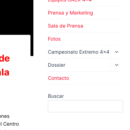
Prensa y Marketing
Sala de Prensa
Fotos
Altern
Campeonato Extremo 4×4
 de
menú
hijo
Altern
Dossier
la
menú
hijo
Contacto
Buscar
ones
l Centro