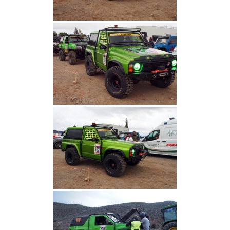
I
I
E
X
T
R
E
M
E
4
×
4
D
E
T
O
R
R
O
X
2