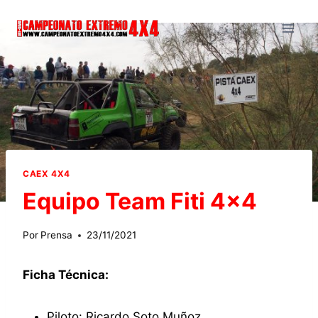
Saltar
al
contenido
CAEX 4X4
Equipo Team Fiti 4×4
Por
Prensa
23/11/2021
Ficha Técnica:
Piloto: Ricardo Soto Muñoz.