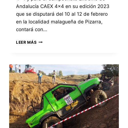
Andalucía CAEX 4×4 en su edición 2023
que se disputará del 10 al 12 de febrero
en la localidad malagueña de Pizarra,
contará con…
E
LEER MÁS
L
E
Q
U
I
P
O
T
E
A
M
F
I
T