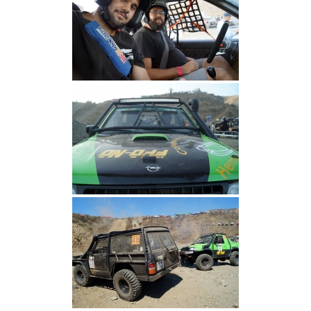
Q
U
E
P
A
R
T
I
C
I
P
A
E
N
E
L
C
A
E
X
4
×