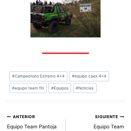
D
O
Etiquetas
#
Campeonato Extremo 4x4
#
equipo caex 4x4
de
#
equipo team fiti
#
Equipos
#
Noticias
la
entrada:
Navegación
ANTERIOR
SIGUIENTE
Equipo Team Pantoja
Equipo Team
de