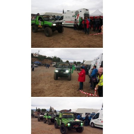
4
,
E
S
T
A
R
Á
P
R
E
S
E
N
T
E
E
N
E
L
I