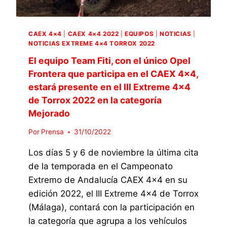
I
4
×
CAEX 4×4
|
CAEX 4×4 2022
|
EQUIPOS
|
NOTICIAS
|
4
NOTICIAS EXTREME 4×4 TORROX 2022
,
C
El equipo Team Fiti, con el único Opel
O
Frontera que participa en el CAEX 4×4,
N
estará presente en el III Extreme 4×4
O
de Torrox 2022 en la categoría
P
E
Mejorado
L
Por
Prensa
31/10/2022
F
R
Los días 5 y 6 de noviembre la última cita
O
N
de la temporada en el Campeonato
T
Extremo de Andalucía CAEX 4×4 en su
E
edición 2022, el III Extreme 4×4 de Torrox
R
(Málaga), contará con la participación en
A
,
la categoría que agrupa a los vehículos