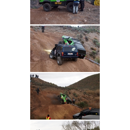
0
2
2
E
N
L
A
C
A
T
E
G
O
R
Í
A
M
E
J
O
R
A