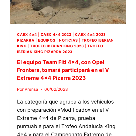
CAEX 4×4
|
CAEX 4×4 2023
|
CAEX 4×4 2023
PIZARRA
|
EQUIPOS
|
NOTICIAS
|
TROFEO IBERIAN
KING
|
TROFEO IBERIAN KING 2023
|
TROFEO
IBERIAN KING PIZARRA 2023
El equipo Team Fiti 4×4, con Opel
Frontera, tomará participará en el V
Extreme 4×4 Pizarra 2023
Por
Prensa
06/02/2023
La categoría que agrupa a los vehículos
con preparación «Modificado» en el V
Extreme 4×4 de Pizarra, prueba
puntuable para el Trofeo Andalucía King
4×4 y para el Campeonato Extremo de