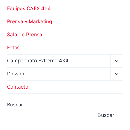
Equipos CAEX 4×4
Prensa y Marketing
Sala de Prensa
Fotos
Altern
Campeonato Extremo 4×4
menú
hijo
Altern
Dossier
menú
hijo
Contacto
Buscar
Buscar