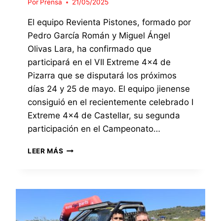
Por
Prensa
21/05/2025
2
E
E
0
G
4
El equipo Revienta Pistones, formado por
2
U
×
5
Pedro García Román y Miguel Ángel
N
4
D
Olivas Lara, ha confirmado que
D
O
E
participará en el VII Extreme 4×4 de
C
B
Pizarra que se disputará los próximos
L
A
A
días 24 y 25 de mayo. El equipo jienense
Z
S
A
consiguió en el recientemente celebrado I
I
2
Extreme 4×4 de Castellar, su segunda
F
0
participación en el Campeonato…
I
2
C
5
E
A
LEER MÁS
L
D
E
O
Q
E
U
N
I
L
P
A