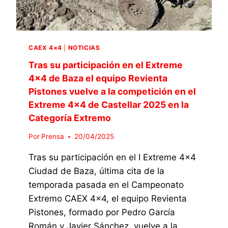
G
S
O
T
R
E
Í
L
A
CAEX 4×4
|
NOTICIAS
L
E
A
Tras su participación en el Extreme
X
R
4×4 de Baza el equipo Revienta
T
,
R
Pistones vuelve a la competición en el
E
E
Extreme 4×4 de Castellar 2025 en la
Q
M
U
Categoría Extremo
O
I
E
P
Por
Prensa
20/04/2025
N
O
C
Tras su participación en el I Extreme 4×4
R
A
E
Ciudad de Baza, última cita de la
S
V
temporada pasada en el Campeonato
T
I
E
Extremo CAEX 4×4, el equipo Revienta
E
L
N
Pistones, formado por Pedro García
L
T
Román y Javier Sánchez, vuelve a la