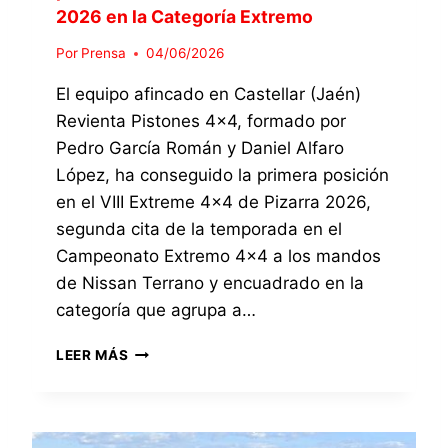
2026 en la Categoría Extremo
E
N
Por
Prensa
04/06/2026
P
I
El equipo afincado en Castellar (Jaén)
Z
Revienta Pistones 4×4, formado por
A
R
Pedro García Román y Daniel Alfaro
R
López, ha conseguido la primera posición
A
en el VIII Extreme 4×4 de Pizarra 2026,
E
L
segunda cita de la temporada en el
E
Campeonato Extremo 4×4 a los mandos
Q
de Nissan Terrano y encuadrado en la
U
categoría que agrupa a…
I
P
E
O
LEER MÁS
L
R
E
E
Q
V
U
I