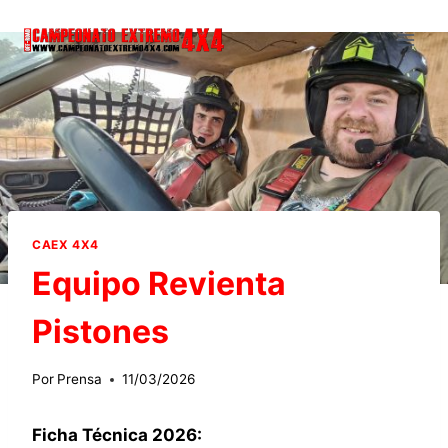
Saltar
al
contenido
CAEX 4X4
Equipo Revienta
Pistones
Por
Prensa
11/03/2026
Ficha Técnica 2026: