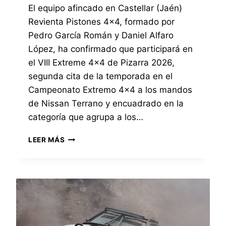
O
U
El equipo afincado en Castellar (Jaén)
N
P
Revienta Pistones 4×4, formado por
N
A
I
R
Pedro García Román y Daniel Alfaro
S
T
López, ha confirmado que participará en
S
I
el VIII Extreme 4×4 de Pizarra 2026,
A
C
N
segunda cita de la temporada en el
I
T
P
Campeonato Extremo 4×4 a los mandos
E
A
de Nissan Terrano y encuadrado en la
R
C
categoría que agrupa a los…
R
I
A
Ó
E
N
N
LEER MÁS
L
O
E
E
,
N
Q
C
E
U
O
L
I
N
E
P
S
X
O
I
T
R
G
R