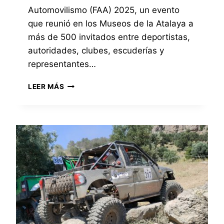
A
R
M
Automovilismo (FAA) 2025, un evento
S
R
O
que reunió en los Museos de la Atalaya a
I
A
más de 500 invitados entre deportistas,
F
2
I
0
autoridades, clubes, escuderías y
C
2
representantes…
A
6
D
E
L
LEER MÁS
O
N
A
L
L
G
A
A
A
P
C
L
A
A
A
S
T
D
A
E
E
D
G
C
A
O
A
T
R
M
E
Í
P
M
A
E
P
E
O