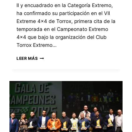
S
E
II y encuadrado en la Categoría Extremo,
S
L
ha confirmado su participación en el VII
A
E
N
Extreme 4×4 de Torrox, primera cita de la
X
T
T
temporada en el Campeonato Extremo
E
R
4×4 que bajo la organización del Club
R
E
Torrox Extremo…
R
M
A
E
E
N
4
LEER MÁS
L
O
×
E
,
4
Q
P
D
U
A
E
I
R
P
P
T
I
O
I
Z
R
C
A
E
I
R
V
P
R
I
A
A
E
R