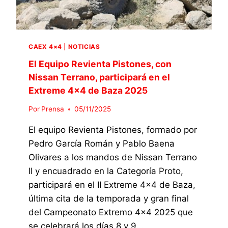
O
X
N
R
T
E
A
R
S
D
E
D
A
M
CAEX 4×4
|
NOTICIAS
E
E
O
L
El Equipo Revienta Pistones, con
N
A
Nissan Terrano, participará en el
L
F
A
Extreme 4×4 de Baza 2025
E
C
D
Por
Prensa
05/11/2025
A
E
T
R
El equipo Revienta Pistones, formado por
E
A
G
Pedro García Román y Pablo Baena
C
O
Olivares a los mandos de Nissan Terrano
I
R
Ó
II y encuadrado en la Categoría Proto,
Í
N
participará en el II Extreme 4×4 de Baza,
A
A
E
última cita de la temporada y gran final
N
X
D
del Campeonato Extremo 4×4 2025 que
T
A
se celebrará los días 8 y 9…
R