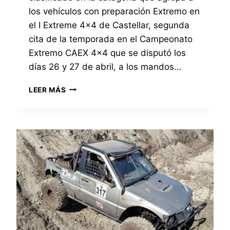
E
T
los vehículos con preparación Extremo en
R
R
el I Extreme 4×4 de Castellar, segunda
C
E
cita de la temporada en el Campeonato
L
M
A
E
Extremo CAEX 4×4 que se disputó los
S
4
días 26 y 27 de abril, a los mandos…
I
×
F
4
E
LEER MÁS
I
D
X
C
E
T
A
P
R
D
I
E
O
Z
M
E
A
E
N
R
4
L
R
×
A
A
4
C
2
D
A
0
E
T
2
C
E
5
A