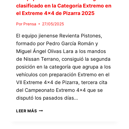
O
T
clasificado en la Categoría Extremo en
O
N
R
N
el Extreme 4×4 de Pizarra 2025
E
E
O
S
M
Por
Prensa
27/05/2025
C
,
E
E
C
4
El equipo jienense Revienta Pistones,
A
O
×
L
formado por Pedro García Román y
N
4
O
Miguel Ángel Olivas Lara a los mandos
N
D
S
I
E
de Nissan Terrano, consiguió la segunda
G
S
T
posición en la categoría que agrupa a los
A
S
O
N
vehículos con preparación Extremo en el
A
R
A
N
VII Extreme 4×4 de Pizarra, tercera cita
R
D
T
O
del Campeonato Extremo 4×4 que se
O
E
X
R
disputó los pasados días…
R
2
E
R
0
S
E
LEER MÁS
A
2
E
L
N
6
N
E
O
E
Q