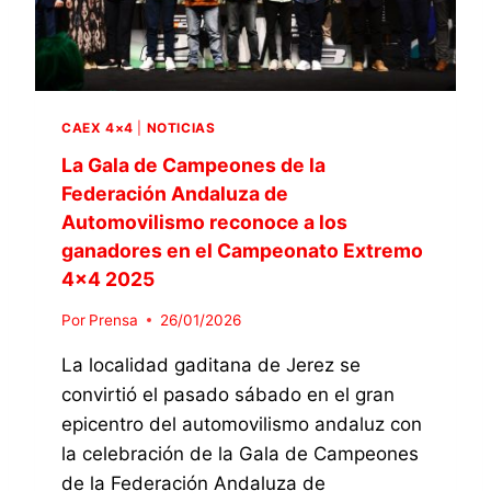
2
N
Á
0
T
E
2
A
N
6
P
E
E
I
L
N
CAEX 4×4
|
NOTICIAS
S
E
L
T
X
A
La Gala de Campeones de la
O
T
C
Federación Andaluza de
N
R
A
Automovilismo reconoce a los
E
E
T
ganadores en el Campeonato Extremo
S
M
E
,
E
4×4 2025
G
S
4
O
E
Por
Prensa
26/01/2026
×
R
G
4
Í
La localidad gaditana de Jerez se
U
D
A
N
E
E
convirtió el pasado sábado en el gran
D
P
X
epicentro del automovilismo andaluz con
O
I
T
la celebración de la Gala de Campeones
C
Z
R
L
de la Federación Andaluza de
A
E