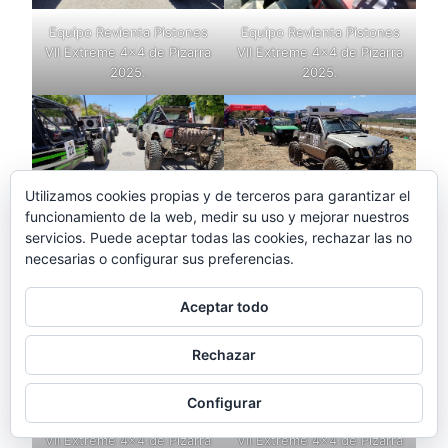
Equipo Revienta Pistones
Equipo Revienta Pistones
VII Extreme 4×4 de Pizarra
VII Extreme 4×4 de Pizarra
2025.
2025.
Utilizamos cookies propias y de terceros para garantizar el
funcionamiento de la web, medir su uso y mejorar nuestros
Equipo Revienta Pistones
Equipo Revienta Pistones
servicios. Puede aceptar todas las cookies, rechazar las no
VII Extreme 4×4 de Pizarra
VII Extreme 4×4 de Pizarra
necesarias o configurar sus preferencias.
2025.
2025.
Aceptar todo
Rechazar
Configurar
Equipo Revienta Pistones
Equipo Revienta Pistones
VII Extreme 4×4 de Pizarra
VII Extreme 4×4 de Pizarra