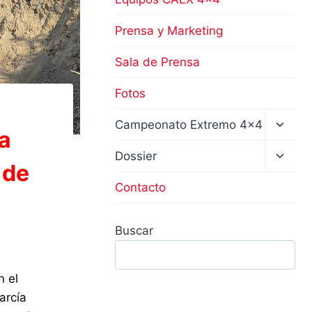
Prensa y Marketing
Sala de Prensa
Fotos
Altern
Campeonato Extremo 4×4
ta
menú
hijo
Altern
Dossier
 de
menú
hijo
Contacto
Buscar
n el
arcía