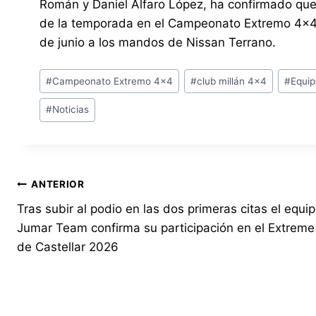
Román y Daniel Alfaro López, ha confirmado que p
de la temporada en el Campeonato Extremo 4×4 q
de junio a los mandos de Nissan Terrano.
Etiquetas
#
Campeonato Extremo 4x4
#
club millán 4x4
#
Equip
de
#
Noticias
la
entrada:
Navegación
ANTERIOR
Tras subir al podio en las dos primeras citas el equi
de
Jumar Team confirma su participación en el Extrem
entradas
de Castellar 2026