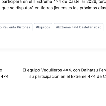
articipará en el II Extreme 4×4 de Castellar 2026, terc
ue se disputará en tierras jienenses los próximos días
o Revienta Pistones
#
Equipos
#
Extreme 4x4 Castellar 2026
po
El equipo Veguilleros 4×4, con Daihatsu Fer
e 4×4
su participación en el Extreme 4×4 de C