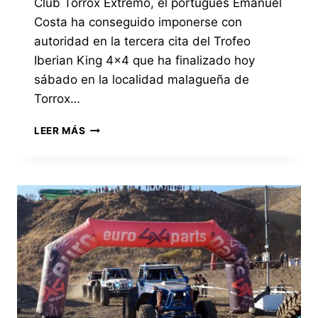
Club Torrox Extremo, el portugués Emanuel
Costa ha conseguido imponerse con
autoridad en la tercera cita del Trofeo
Iberian King 4×4 que ha finalizado hoy
sábado en la localidad malagueña de
Torrox…
EL
LEER MÁS
PILOTO
PORTUGUÉS
EMANUEL
COSTA
SE
IMPONE
CON
ROTUNDIDAD
EN
EL
TROFEO
IBERIAN