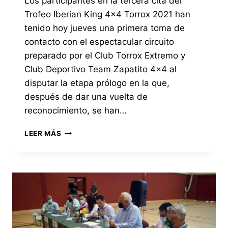
Los participantes en la tercera cita del
Trofeo Iberian King 4×4 Torrox 2021 han
tenido hoy jueves una primera toma de
contacto con el espectacular circuito
preparado por el Club Torrox Extremo y
Club Deportivo Team Zapatito 4×4 al
disputar la etapa prólogo en la que,
después de dar una vuelta de
reconocimiento, se han…
CON
LEER MÁS
LA
DISPUTA
DE
UNA
ESPECTACULAR
ETAPA
PRÓLOGO
CRONOMETRADA
COMIENZA