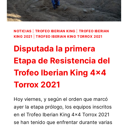
DEL
TROFEO
IBERIAN
KING
4×4
NOTICIAS
|
TROFEO IBERIAN KING
|
TROFEO IBERIAN
TORROX
KING 2021
|
TROFEO IBERIAN KING TORROX 2021
2021
Disputada la primera
Etapa de Resistencia del
Trofeo Iberian King 4×4
Torrox 2021
Hoy viernes, y según el orden que marcó
ayer la etapa prólogo, los equipos inscritos
en el Trofeo Iberian King 4×4 Torrox 2021
se han tenido que enfrentar durante varias