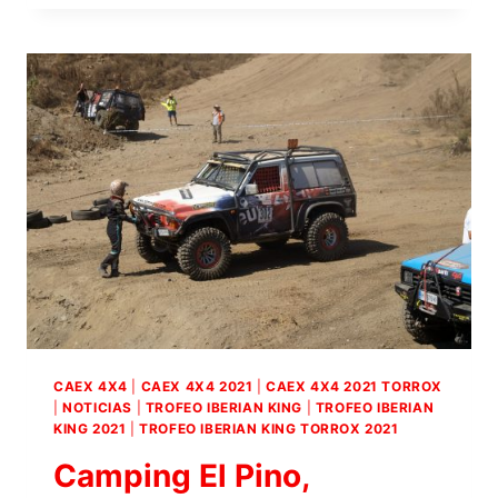
MALAGUEÑA
DE
TORROX
SE
PREPARA
PARA
ACOGER
LA
TERCERA
CITA
DE
LA
PRUEBA
INTERNACIONAL
TROFEO
IBERIAN
KING
CAEX 4X4
|
CAEX 4X4 2021
|
CAEX 4X4 2021 TORROX
4×4
|
NOTICIAS
|
TROFEO IBERIAN KING
|
TROFEO IBERIAN
2021
KING 2021
|
TROFEO IBERIAN KING TORROX 2021
Camping El Pino,