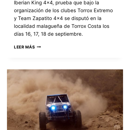
Iberian King 4×4, prueba que bajo la
organización de los clubes Torrox Extremo
y Team Zapatito 4×4 se disputó en la
localidad malagueña de Torrox Costa los
días 16, 17, 18 de septiembre.
PUBLICADO
LEER MÁS
EL
VÍDEO
OFICIAL
DE
LA
PRUEBA
TROFEO
IBERIAN
KING
4×4
TORROX
2021