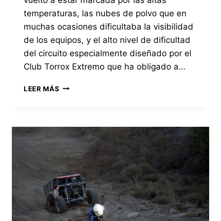
temperaturas, las nubes de polvo que en
muchas ocasiones dificultaba la visibilidad
de los equipos, y el alto nivel de dificultad
del circuito especialmente diseñado por el
Club Torrox Extremo que ha obligado a…
EL
LEER MÁS
CALOR
Y
LA
DUREZA
DEL
RECORRIDO
MARCA
EL
DESARROLLO
DE
LA
SEGUNDA
ETAPA