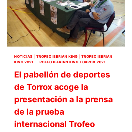
EL
TROFEO
IBERIAN
KING
4×4
TORROX
2021
NOTICIAS
|
TROFEO IBERIAN KING
|
TROFEO IBERIAN
KING 2021
|
TROFEO IBERIAN KING TORROX 2021
El pabellón de deportes
de Torrox acoge la
presentación a la prensa
de la prueba
internacional Trofeo