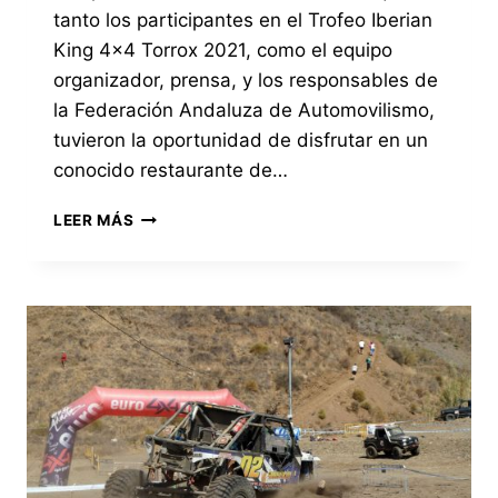
tanto los participantes en el Trofeo Iberian
King 4×4 Torrox 2021, como el equipo
organizador, prensa, y los responsables de
la Federación Andaluza de Automovilismo,
tuvieron la oportunidad de disfrutar en un
conocido restaurante de…
LA
LEER MÁS
AMISTAD
Y
EL
COMPAÑERISMO
SE
DAN
LA
MANO
EN
LA
CENA
DE