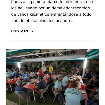
horas a la primera etapa de resistencia que
los ha llevado por un demoledor recorrido
de varios kilómetros enfrentándose a todo
tipo de obstáculos destacando…
DISPUTADA
LEER MÁS
LA
PRIMERA
ETAPA
DE
RESISTENCIA
DEL
TROFEO
IBERIAN
KING
4×4
TORROX
2021