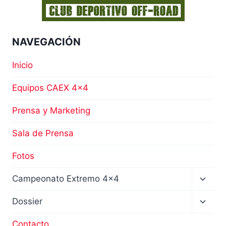
NAVEGACIÓN
Inicio
Equipos CAEX 4×4
Prensa y Marketing
Sala de Prensa
Fotos
Altern
Campeonato Extremo 4×4
menú
hijo
Altern
Dossier
menú
hijo
Contacto