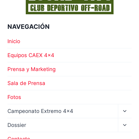
NAVEGACIÓN
Inicio
Equipos CAEX 4×4
Prensa y Marketing
Sala de Prensa
Fotos
Altern
Campeonato Extremo 4×4
menú
hijo
Altern
Dossier
menú
hijo
Contacto