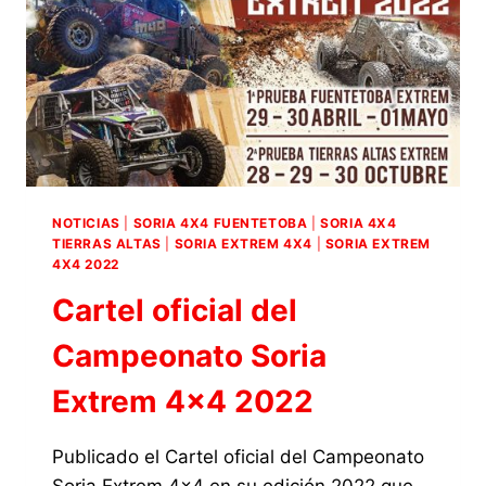
CONTARÁ
CON
DOS
PRUEBAS:
FUENTETOBA
Y
TIERRA
ALTAS
NOTICIAS
|
SORIA 4X4 FUENTETOBA
|
SORIA 4X4
TIERRAS ALTAS
|
SORIA EXTREM 4X4
|
SORIA EXTREM
4X4 2022
Cartel oficial del
Campeonato Soria
Extrem 4×4 2022
Publicado el Cartel oficial del Campeonato