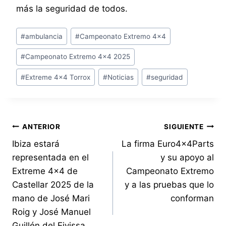
más la seguridad de todos.
Etiquetas
#
ambulancia
#
Campeonato Extremo 4x4
de
#
Campeonato Extremo 4x4 2025
la
entrada:
#
Extreme 4x4 Torrox
#
Noticias
#
seguridad
Navegación
ANTERIOR
SIGUIENTE
Ibiza estará
La firma Euro4x4Parts
de
representada en el
y su apoyo al
entradas
Extreme 4×4 de
Campeonato Extremo
Castellar 2025 de la
y a las pruebas que lo
mano de José Mari
conforman
Roig y José Manuel
Guillén del Eivissa