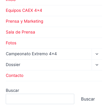
Equipos CAEX 4×4
Prensa y Marketing
Sala de Prensa
Fotos
Altern
Campeonato Extremo 4×4
menú
hijo
Altern
Dossier
menú
hijo
Contacto
Buscar
Buscar