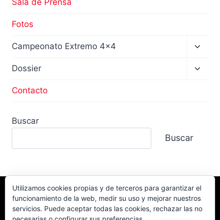
Sala de Prensa
Fotos
Altern
Campeonato Extremo 4×4
menú
hijo
Altern
Dossier
menú
hijo
Contacto
Buscar
Buscar
Utilizamos cookies propias y de terceros para garantizar el
funcionamiento de la web, medir su uso y mejorar nuestros
Facebook
TikTok
Instagram
servicios. Puede aceptar todas las cookies, rechazar las no
YouTube
necesarias o configurar sus preferencias.