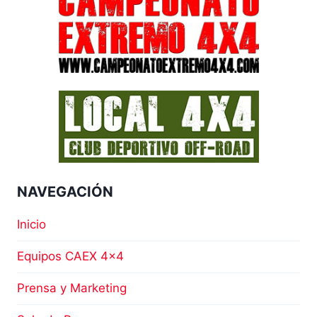
DESCUENTOS
ESPECIALES
Y
ASESORAMIENTO
TÉCNICO
A
LOS
EQUIPOS
PARTICIPANTES
EN
EL
CAMPEONATO
NAVEGACIÓN
EXTREMO
4×4
DE
Inicio
ANDALUCÍA
2022
Equipos CAEX 4×4
Prensa y Marketing