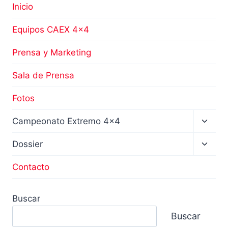
Inicio
Equipos CAEX 4×4
Prensa y Marketing
Sala de Prensa
Fotos
Altern
Campeonato Extremo 4×4
menú
hijo
Altern
Dossier
menú
hijo
Contacto
Buscar
Buscar