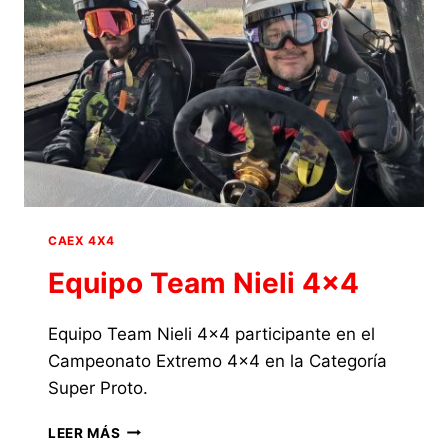
LA
TERCERA
POSICIÓN
EN
EL
EXTREME
4×4
DE
PIZARRA
2026
EN
LA
CAEX 4X4
CATEGORÍA
Equipo Team Nieli 4×4
SUPER
PROTO
Equipo Team Nieli 4×4 participante en el
Campeonato Extremo 4×4 en la Categoría
Super Proto.
EQUIPO
LEER MÁS