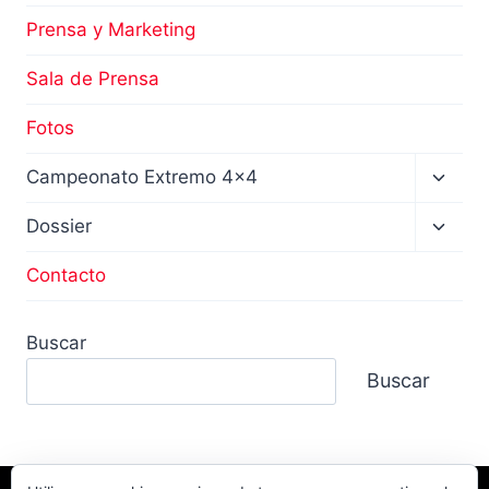
Prensa y Marketing
Sala de Prensa
Fotos
Altern
Campeonato Extremo 4×4
menú
hijo
Altern
Dossier
menú
hijo
Contacto
Buscar
Buscar