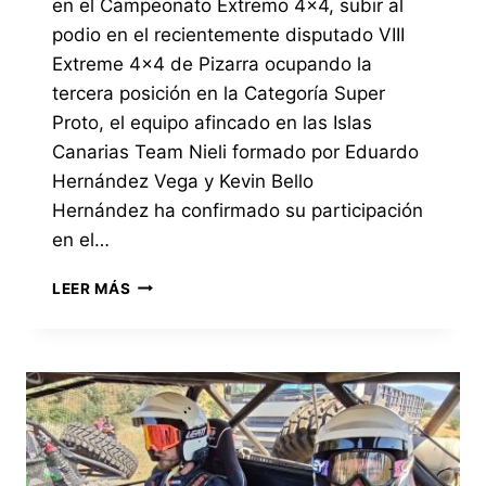
en el Campeonato Extremo 4×4, subir al
podio en el recientemente disputado VIII
Extreme 4×4 de Pizarra ocupando la
tercera posición en la Categoría Super
Proto, el equipo afincado en las Islas
Canarias Team Nieli formado por Eduardo
Hernández Vega y Kevin Bello
Hernández ha confirmado su participación
en el…
EL
LEER MÁS
EQUIPO
TEAM
NIELI
DE
LAS
ISLAS
CANARIAS
PARTICIPARÁ