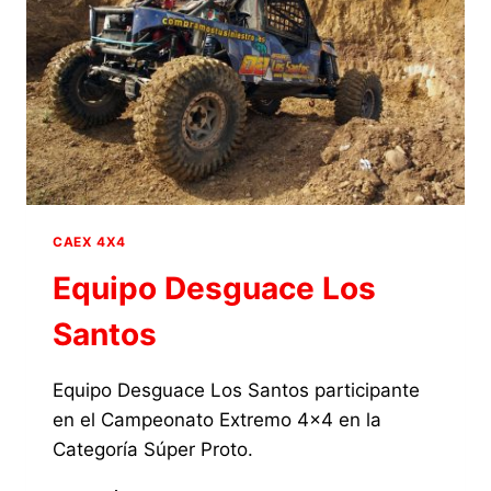
I
EXTREME
4×4
TABERNO
2022
EN
LA
CATEGORÍA
SÚPER
PROTO
CAEX 4X4
Equipo Desguace Los
Santos
Equipo Desguace Los Santos participante
en el Campeonato Extremo 4×4 en la
Categoría Súper Proto.