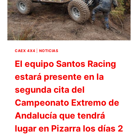
CAEX 4X4
|
NOTICIAS
El equipo Santos Racing
estará presente en la
segunda cita del
Campeonato Extremo de
Andalucía que tendrá
lugar en Pizarra los días 2