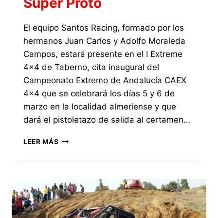
Súper Proto
El equipo Santos Racing, formado por los
hermanos Juan Carlos y Adolfo Moraleda
Campos, estará presente en el I Extreme
4×4 de Taberno, cita inaugural del
Campeonato Extremo de Andalucía CAEX
4×4 que se celebrará los días 5 y 6 de
marzo en la localidad almeriense y que
dará el pistoletazo de salida al certamen…
EL
LEER MÁS
EQUIPO
SANTOS
RACING
ESTARÁ
PRESENTE
EN
EL