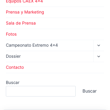
Equipos CAEX 4×4
Prensa y Marketing
Sala de Prensa
Fotos
Altern
Campeonato Extremo 4×4
menú
hijo
Altern
Dossier
menú
hijo
Contacto
Buscar
Buscar