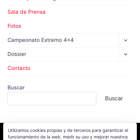
Sala de Prensa
Fotos
Altern
Campeonato Extremo 4×4
menú
hijo
Altern
Dossier
menú
hijo
Contacto
Buscar
Buscar
Utilizamos cookies propias y de terceros para garantizar el
funcionamiento de la web, medir su uso y mejorar nuestros
Facebook
TikTok
Instagram