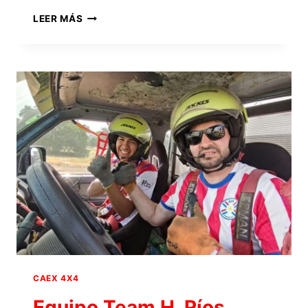
EQUIPO
LEER MÁS
ELECTROMECÁNICA
ÓSCAR
CAEX 4X4
Equipo Team H. Ríos