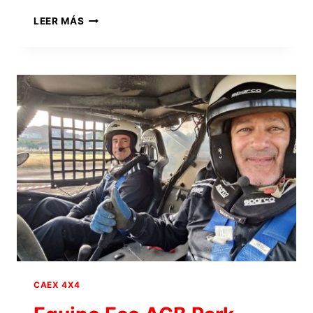
EQUIPO
LEER MÁS
SBM
4×4
CAEX 4X4