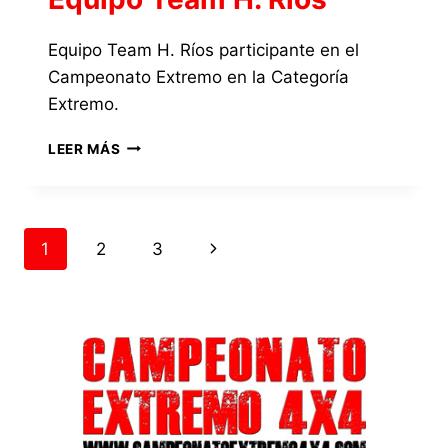
Equipo Team H. Ríos participante en el
Campeonato Extremo en la Categoría
Extremo.
EQUIPO
LEER MÁS
TEAM
H.
RÍOS
Navegación
Siguiente
1
2
3
de
página
página