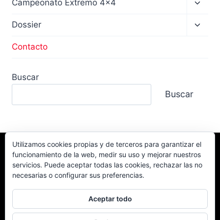
Altern
Campeonato Extremo 4×4
menú
hijo
Altern
Dossier
menú
hijo
Contacto
Buscar
Buscar
Utilizamos cookies propias y de terceros para garantizar el
funcionamiento de la web, medir su uso y mejorar nuestros
Facebook
TikTok
Instagram
servicios. Puede aceptar todas las cookies, rechazar las no
YouTube
necesarias o configurar sus preferencias.
Aceptar todo