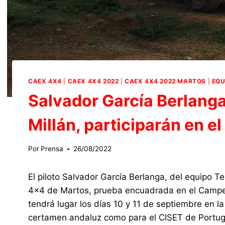
CAEX 4X4
|
CAEX 4X4 2022
|
CAEX 4X4 2022 MARTOS
|
EQU
Salvador García Berlang
Millán, participarán en e
Por
Prensa
26/08/2022
El piloto Salvador García Berlanga, del equipo T
4×4 de Martos, prueba encuadrada en el Campe
tendrá lugar los días 10 y 11 de septiembre en l
certamen andaluz como para el CISET de Portug