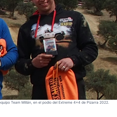
quipo Team Millán, en el podio del Extreme 4×4 de Pizarra 2022.