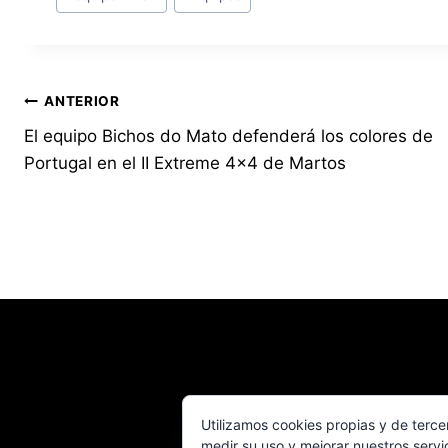
de
la
entrada:
Navegación
ANTERIOR
El equipo Bichos do Mato defenderá los colores de
de
Portugal en el II Extreme 4×4 de Martos
entradas
Utilizamos cookies propias y de terce
medir su uso y mejorar nuestros servi