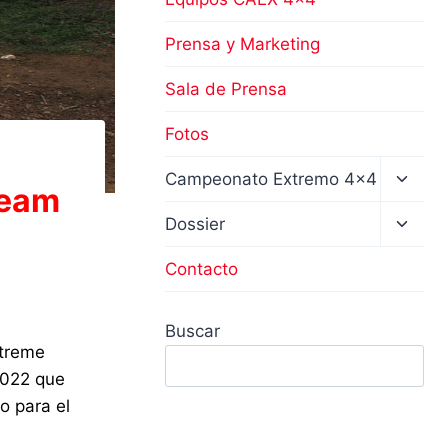
Prensa y Marketing
Sala de Prensa
Fotos
Altern
Campeonato Extremo 4×4
Team
menú
hijo
Altern
Dossier
menú
hijo
Contacto
Buscar
xtreme
2022 que
o para el