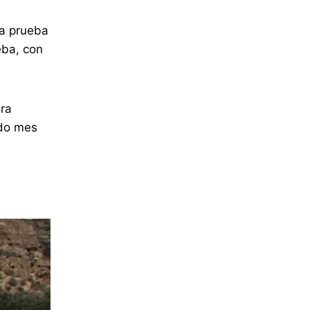
ta prueba
eba, con
era
ado mes