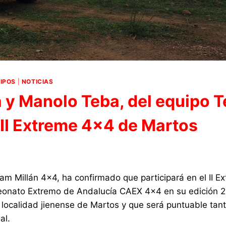
IPOS
|
NOTICIAS
a y Manolo Teba, del equipo 
l II Extreme 4×4 de Martos
eam Millán 4×4, ha confirmado que participará en el II E
onato Extremo de Andalucía CAEX 4×4 en su edición 
a localidad jienense de Martos y que será puntuable tant
al.