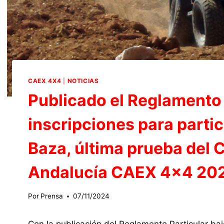
CAEX 4X4
|
NOTICIAS
Publicado el Reglamento P
inscripciones para parti
Baza, última prueba del
Andalucía CAEX 4×4 20
Por
Prensa
07/11/2024