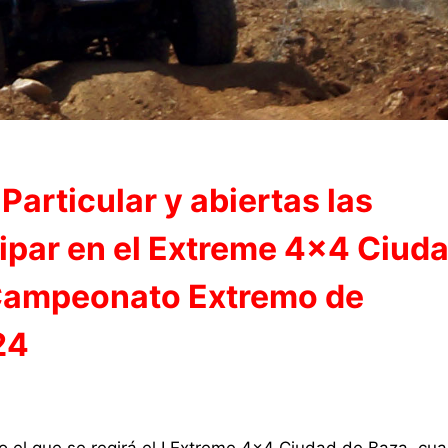
articular y abiertas las
cipar en el Extreme 4×4 Ciud
 Campeonato Extremo de
24