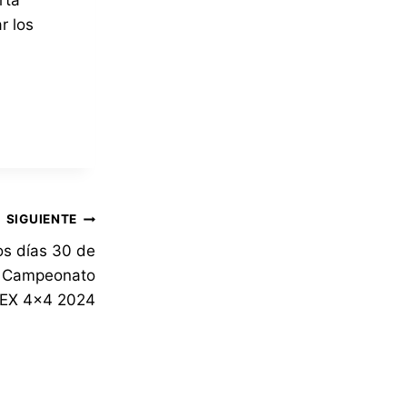
rta
r los
SIGUIENTE
os días 30 de
el Campeonato
AEX 4×4 2024