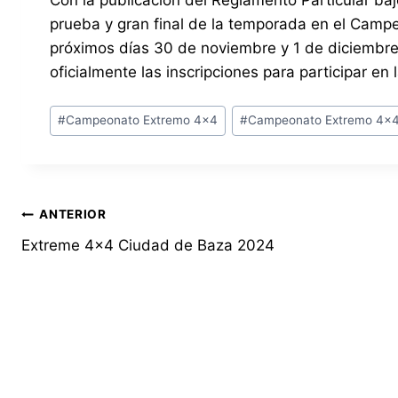
Con la publicación del Reglamento Particular baj
prueba y gran final de la temporada en el Camp
próximos días 30 de noviembre y 1 de diciembre
oficialmente las inscripciones para participar en 
Etiquetas
#
Campeonato Extremo 4x4
#
Campeonato Extremo 4x
de
la
entrada:
Navegación
ANTERIOR
Extreme 4×4 Ciudad de Baza 2024
de
entradas