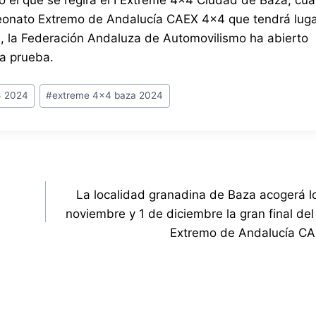
o el que se regirá el I Extreme 4×4 Ciudad de Baza, cua
eonato Extremo de Andalucía CAEX 4×4 que tendrá luga
, la Federación Andaluza de Automovilismo ha abierto
la prueba.
4 2024
#
extreme 4x4 baza 2024
La localidad granadina de Baza acogerá l
noviembre y 1 de diciembre la gran final d
Extremo de Andalucía C