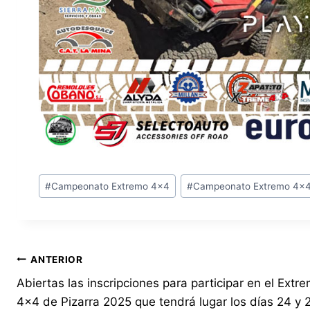
Etiquetas
#
Campeonato Extremo 4x4
#
Campeonato Extremo 4x
de
la
entrada:
Navegación
ANTERIOR
Abiertas las inscripciones para participar en el Extr
de
4×4 de Pizarra 2025 que tendrá lugar los días 24 y 