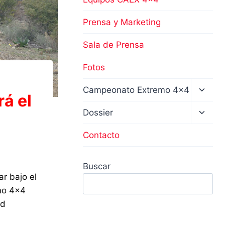
Prensa y Marketing
Sala de Prensa
Fotos
Altern
Campeonato Extremo 4×4
rá el
menú
hijo
Altern
Dossier
menú
hijo
Contacto
Buscar
r bajo el
emo 4×4
ad