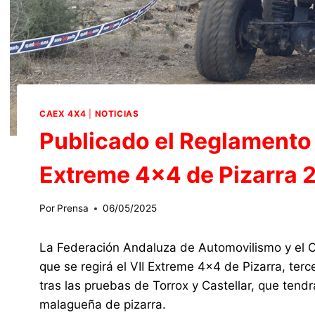
CAEX 4X4
|
NOTICIAS
Publicado el Reglamento P
Extreme 4×4 de Pizarra 
Por
Prensa
06/05/2025
La Federación Andaluza de Automovilismo y el Cl
que se regirá el VII Extreme 4×4 de Pizarra, te
tras las pruebas de Torrox y Castellar, que tend
malagueña de pizarra.