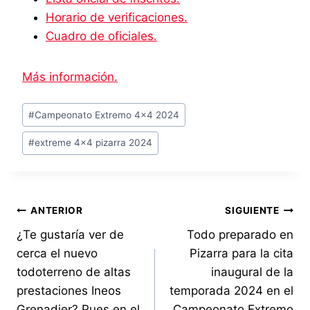
Horario de verificaciones.
Cuadro de oficiales.
Más información.
Etiquetas
#
Campeonato Extremo 4x4 2024
de
#
extreme 4x4 pizarra 2024
la
entrada:
Navegación
ANTERIOR
SIGUIENTE
¿Te gustaría ver de
Todo preparado en
de
cerca el nuevo
Pizarra para la cita
entradas
todoterreno de altas
inaugural de la
prestaciones Ineos
temporada 2024 en el
Grenadier? Pues en el
Campeonato Extremo