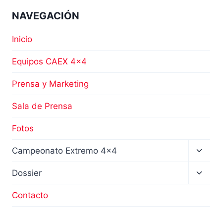
NAVEGACIÓN
Inicio
Equipos CAEX 4×4
Prensa y Marketing
Sala de Prensa
Fotos
Altern
Campeonato Extremo 4×4
menú
hijo
Altern
Dossier
menú
hijo
Contacto