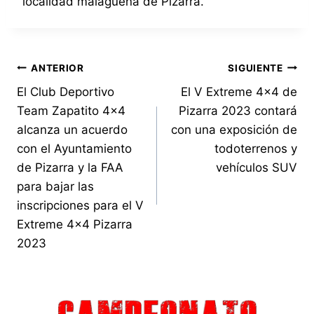
localidad malagueña de Pizarra.
Navegación
ANTERIOR
SIGUIENTE
El Club Deportivo
El V Extreme 4×4 de
de
Team Zapatito 4×4
Pizarra 2023 contará
entradas
alcanza un acuerdo
con una exposición de
con el Ayuntamiento
todoterrenos y
de Pizarra y la FAA
vehículos SUV
para bajar las
inscripciones para el V
Extreme 4×4 Pizarra
2023