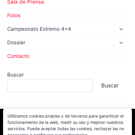
Sala de Prensa
Fotos
Altern
Campeonato Extremo 4×4
menú
hijo
Altern
Dossier
menú
hijo
Contacto
Buscar
Buscar
Utilizamos cookies propias y de terceros para garantizar el
funcionamiento de la web, medir su uso y mejorar nuestros
Facebook
TikTok
Instagram
servicios. Puede aceptar todas las cookies, rechazar las no
YouTube
necesarias o configurar sus preferencias.