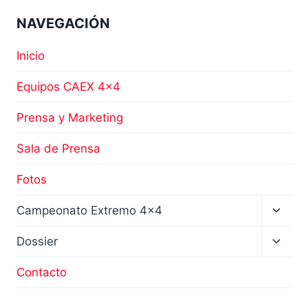
NAVEGACIÓN
Inicio
Equipos CAEX 4×4
Prensa y Marketing
Sala de Prensa
Fotos
Altern
Campeonato Extremo 4×4
menú
hijo
Altern
Dossier
menú
hijo
Contacto