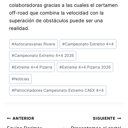
colaboradoras gracias a las cuales el certamen
off-road que combina la velocidad con la
superación de obstáculos puede ser una
realidad.
Etiquetas
#
Autocaravanas Rivera
#
Campeonato Extremo 4x4
de
#
Campeonato Extremo 4x4 2026
la
entrada:
#
Extreme 4x4 Pizarra
#
Extreme 4x4 Pizarra 2026
#
Noticias
#
Patrocinadores Campeonato Extremo CAEX 4x4
Navegación
ANTERIOR
SIGUIENTE