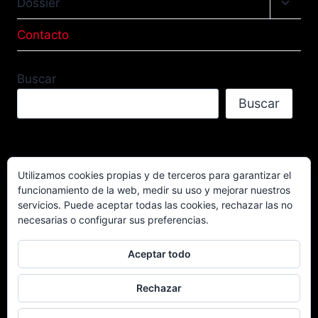
Altern
Dossier
menú
hijo
Contacto
Buscar
Buscar
Utilizamos cookies propias y de terceros para garantizar el
funcionamiento de la web, medir su uso y mejorar nuestros
Facebook
TikTok
Instagram
servicios. Puede aceptar todas las cookies, rechazar las no
YouTube
necesarias o configurar sus preferencias.
Aceptar todo
Rechazar
© 2026 Campeonato Extremo 4x4 Powered by
CD Local 4x4.