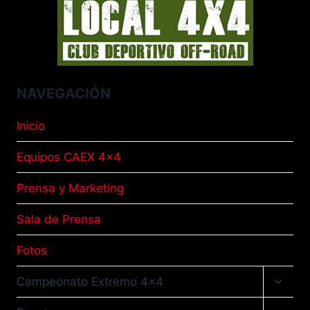
NAVEGACIÓN
Inicio
Equipos CAEX 4×4
Prensa y Marketing
Sala de Prensa
Fotos
Altern
Campeonato Extremo 4×4
menú
hijo