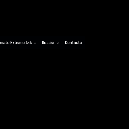
ml/wp-includes/link-template.php on line 4188
tml/wp-includes/link-template.php on line 4190
ml/wp-includes/link-template.php on line 4188
tml/wp-includes/link-template.php on line 4190
nato Extremo 4×4
Dossier
Contacto