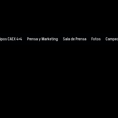
 in /home/virtual/campeonatoextremo4x4.com/var/www/ht
l in /home/virtual/campeonatoextremo4x4.com/var/www/h
 in /home/virtual/campeonatoextremo4x4.com/var/www/ht
l in /home/virtual/campeonatoextremo4x4.com/var/www/h
ipos CAEX 4×4
Prensa y Marketing
Sala de Prensa
Fotos
Campeo