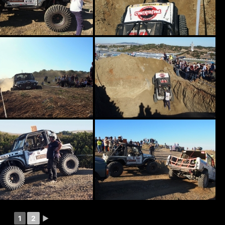
1
2
►