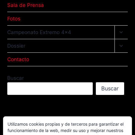
Sala de Prensa
Fotos
Altern
Campeonato Extremo 4×4
menú
hijo
Altern
Dossier
menú
hijo
Contacto
Buscar
Buscar
Utilizamos cookies propias y de terceros para garantizar el
funcionamiento de la web, medir su uso y mejorar nuestros