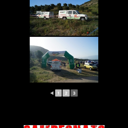
◄
1
2
3